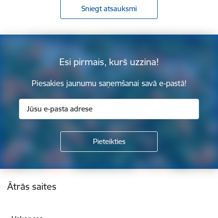
Sniegt atsauksmi
Esi pirmais, kurš uzzina!
Piesakies jaunumu saņemšanai savā e-pastā!
Kājene
Ātrās saites