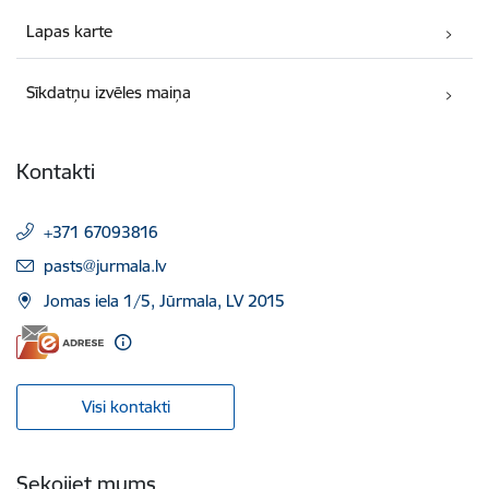
Lapas karte
Sīkdatņu izvēles maiņa
Kontakti
+371 67093816
E-pasts:
pasts@jurmala.lv
Jomas iela 1/5, Jūrmala, LV 2015
Visi kontakti
Sekojiet mums