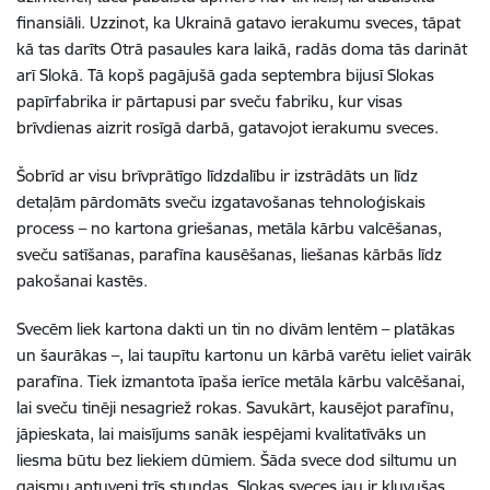
finansiāli. Uzzinot, ka Ukrainā gatavo ierakumu sveces, tāpat
kā tas darīts Otrā pasaules kara laikā, radās doma tās darināt
arī Slokā. Tā kopš pagājušā gada septembra bijusī Slokas
papīrfabrika ir pārtapusi par sveču fabriku, kur visas
brīvdienas aizrit rosīgā darbā, gatavojot ierakumu sveces.
Šobrīd ar visu brīvprātīgo līdzdalību ir izstrādāts un līdz
detaļām pārdomāts sveču izgatavošanas tehnoloģiskais
process – no kartona griešanas, metāla kārbu valcēšanas,
sveču satīšanas, parafīna kausēšanas, liešanas kārbās līdz
pakošanai kastēs.
Svecēm liek kartona dakti un tin no divām lentēm – platākas
un šaurākas –, lai taupītu kartonu un kārbā varētu ieliet vairāk
parafīna. Tiek izmantota īpaša ierīce metāla kārbu valcēšanai,
lai sveču tinēji nesagriež rokas. Savukārt, kausējot parafīnu,
jāpieskata, lai maisījums sanāk iespējami kvalitatīvāks un
liesma būtu bez liekiem dūmiem. Šāda svece dod siltumu un
gaismu aptuveni trīs stundas. Slokas sveces jau ir kļuvušas