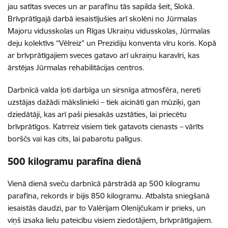
jau satītas sveces un ar parafīnu tās sapilda šeit, Slokā.
Brīvprātīgajā darbā iesaistījušies arī skolēni no Jūrmalas
Majoru vidusskolas un Rīgas Ukraiņu vidusskolas, Jūrmalas
deju kolektīvs “Vēlreiz” un Prezidiju konventa vīru koris. Kopā
ar brīvprātīgajiem sveces gatavo arī ukraiņu karavīri, kas
ārstējas Jūrmalas rehabilitācijas centros.
Darbnīcā valda ļoti darbīga un sirsnīga atmosfēra, nereti
uzstājas dažādi mākslinieki – tiek aicināti gan mūziķi, gan
dziedātāji, kas arī paši piesakās uzstāties, lai priecētu
brīvprātīgos. Katrreiz visiem tiek gatavots cienasts – vārīts
borščs vai kas cits, lai pabarotu palīgus.
500 kilogramu parafīna dienā
Vienā dienā sveču darbnīcā pārstrādā ap 500 kilogramu
parafīna, rekords ir bijis 850 kilogramu. Atbalsta sniegšanā
iesaistās daudzi, par to Valērijam Olenijčukam ir prieks, un
viņš izsaka lielu pateicību visiem ziedotājiem, brīvprātīgajiem.