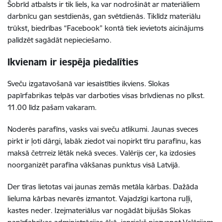
Šobrīd atbalsts ir tik liels, ka var nodrošināt ar materiāliem
darbnīcu gan sestdienās, gan svētdienās. Tiklīdz materiālu
trūkst, biedrības “Facebook” kontā tiek ievietots aicinājums
palīdzēt sagādāt nepieciešamo.
Ikvienam ir iespēja piedalīties
Sveču izgatavošanā var iesaistīties ikviens. Slokas
papīrfabrikas telpās var darboties visas brīvdienas no plkst.
11.00 līdz pašam vakaram.
Noderēs parafīns, vasks vai sveču atlikumi. Jaunas sveces
pirkt ir ļoti dārgi, labāk ziedot vai nopirkt tīru parafīnu, kas
maksā četrreiz lētāk nekā sveces. Valērijs cer, ka izdosies
noorganizēt parafīna vākšanas punktus visā Latvijā.
Der tīras lietotas vai jaunas zemās metāla kārbas. Dažāda
lieluma kārbas nevarēs izmantot. Vajadzīgi kartona ruļļi,
kastes neder. Izejmateriālus var nogādāt bijušās Slokas