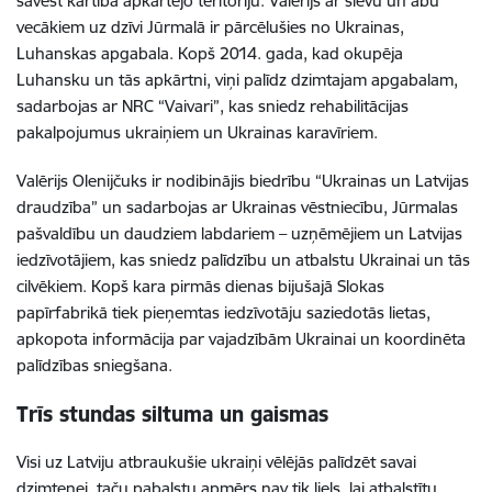
savest kārtībā apkārtējo teritoriju. Valērijs ar sievu un abu
vecākiem uz dzīvi Jūrmalā ir pārcēlušies no Ukrainas,
Luhanskas apgabala. Kopš 2014. gada, kad okupēja
Luhansku un tās apkārtni, viņi palīdz dzimtajam apgabalam,
sadarbojas ar NRC “Vaivari”, kas sniedz rehabilitācijas
pakalpojumus ukraiņiem un Ukrainas karavīriem.
Valērijs Olenijčuks ir nodibinājis biedrību “Ukrainas un Latvijas
draudzība” un sadarbojas ar Ukrainas vēstniecību, Jūrmalas
pašvaldību un daudziem labdariem – uzņēmējiem un Latvijas
iedzīvotājiem, kas sniedz palīdzību un atbalstu Ukrainai un tās
cilvēkiem. Kopš kara pirmās dienas bijušajā Slokas
papīrfabrikā tiek pieņemtas iedzīvotāju saziedotās lietas,
apkopota informācija par vajadzībām Ukrainai un koordinēta
palīdzības sniegšana.
Trīs stundas siltuma un gaismas
Visi uz Latviju atbraukušie ukraiņi vēlējās palīdzēt savai
dzimtenei, taču pabalstu apmērs nav tik liels, lai atbalstītu