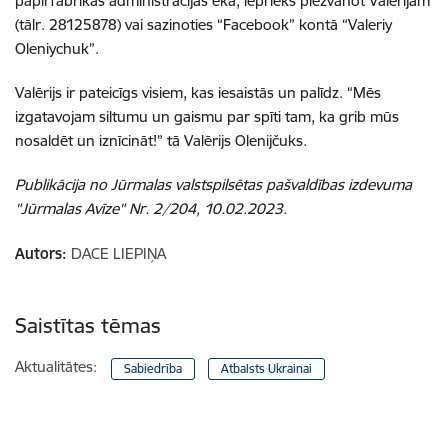
papīrfabrikas administrācijas ēkā, iepriekš piezvanot Valērijam
(tālr. 28125878) vai sazinoties “Facebook” kontā “Valeriy
Oleniychuk”.
Valērijs ir pateicīgs visiem, kas iesaistās un palīdz. “Mēs
izgatavojam siltumu un gaismu par spīti tam, ka grib mūs
nosaldēt un iznīcināt!” tā Valērijs Olenijčuks.
Publikācija no Jūrmalas valstspilsētas pašvaldības izdevuma
"Jūrmalas Avīze" Nr. 2/204, 10.02.2023.
Autors:
DACE LIEPIŅA
Saistītas tēmas
Aktualitātes:
Sabiedrība
Atbalsts Ukrainai