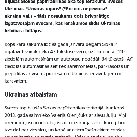
Bijušās Slokas papīrfabrikas ēkā top ierakumu sveces
Ukrainai. “Uzvaras uguns” (“Bогонь перемоги” –
ukraiņu val.) – tāds nosaukums dots brīvprātīgo
izgatavotajām svecēm, kas ierakumos sildīs Ukrainas
brīvības cīnītājus.
Kopš kara sākuma līdz šā gada janvāra beigām Slokā ir
izgatavoti vairāk nekā 43 tūkstoši sveču, uz Ukrainu ar 110
ziedotām automašīnām un autobusu nogādāti 34 tūkstoši. Arī
ziedotās automašīnas šeit tiek saremontētas, pārkrāsotas un
piepildītas ar visu nepieciešamo Ukrainas iedzīvotājiem un
karavīriem.
Ukrainas atbalstam
Sveces top bijušās Slokas papīrfabrikas teritorijā, kur kopš
2013. gada saimnieko
Valērijs Olenijčuks ar sievu Jūliju. Viņi
izremontējuši un iekārtojuši administrācijas ēku, kuru plāno
izveidot par viesnīcu, un kopā ar citiem īpašniekiem cenšas