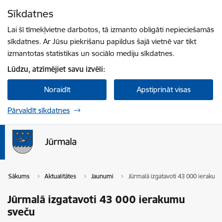
Pāriet uz lapas saturu
Sīkdatnes
Spied
lai meklētu
Enter
Lai šī tīmekļvietne darbotos, tā izmanto obligāti nepieciešamās
sīkdatnes. Ar Jūsu piekrišanu papildus šajā vietnē var tikt
izmantotas statistikas un sociālo mediju sīkdatnes.
Lūdzu, atzīmējiet savu izvēli:
Noraidīt
Apstiprināt visas
Pārvaldīt sīkdatnes
Sākums
Aktualitātes
Jaunumi
Jūrmalā izgatavoti 43 000 ierakum
Jūrmalā izgatavoti 43 000 ierakumu
sveču