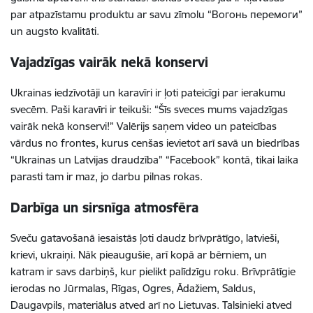
par atpazīstamu produktu ar savu zīmolu “Bогонь перемоги”
un augsto kvalitāti.
Vajadzīgas vairāk nekā konservi
Ukrainas iedzīvotāji un karavīri ir ļoti pateicīgi par ierakumu
svecēm. Paši karavīri ir teikuši: “Šīs sveces mums vajadzīgas
vairāk nekā konservi!” Valērijs saņem video un pateicības
vārdus no frontes, kurus cenšas ievietot arī savā un biedrības
“Ukrainas un Latvijas draudzība” “Facebook” kontā, tikai laika
parasti tam ir maz, jo darbu pilnas rokas.
Darbīga un sirsnīga atmosfēra
Sveču gatavošanā iesaistās ļoti daudz brīvprātīgo, latvieši,
krievi, ukraiņi. Nāk pieaugušie, arī kopā ar bērniem, un
katram ir savs darbiņš, kur pielikt palīdzīgu roku. Brīvprātīgie
ierodas no Jūrmalas, Rīgas, Ogres, Ādažiem, Saldus,
Daugavpils, materiālus atved arī no Lietuvas. Talsinieki atved