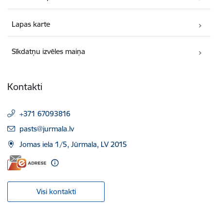
Lapas karte
Sīkdatņu izvēles maiņa
Kontakti
+371 67093816
E-pasts:
pasts@jurmala.lv
Jomas iela 1/5, Jūrmala, LV 2015
Visi kontakti