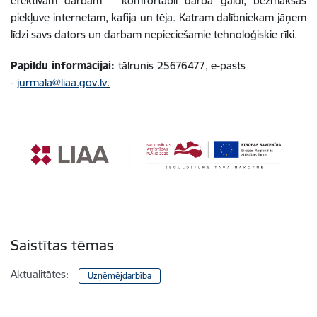
efektīvam darbam – komfortabli darba galdi, bezmaksas
piekļuve internetam, kafija un tēja. Katram dalībniekam jāņem
līdzi savs dators un darbam nepieciešamie tehnoloģiskie rīki.
Papildu informācijai:
tālrunis
25676477, e-pasts
-
jurmala@liaa.gov.lv
.
Saistītas tēmas
Aktualitātes:
Uzņēmējdarbība