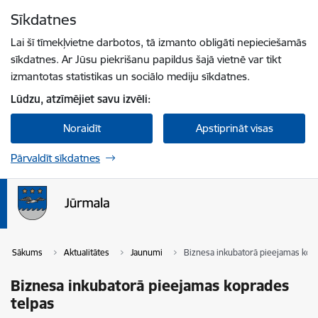
Pāriet uz lapas saturu
Sīkdatnes
Spied
lai meklētu
Enter
Lai šī tīmekļvietne darbotos, tā izmanto obligāti nepieciešamās
sīkdatnes. Ar Jūsu piekrišanu papildus šajā vietnē var tikt
izmantotas statistikas un sociālo mediju sīkdatnes.
Lūdzu, atzīmējiet savu izvēli:
Noraidīt
Apstiprināt visas
Pārvaldīt sīkdatnes
Sākums
Aktualitātes
Jaunumi
Biznesa inkubatorā pieejamas kop
Biznesa inkubatorā pieejamas koprades
telpas