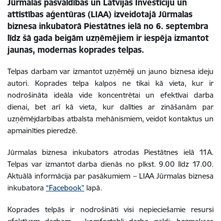
Jūrmalas pašvaldības un Latvijas Investīciju un
attīstības aģentūras (LIAA) izveidotajā Jūrmalas
biznesa inkubatorā Piestātnes ielā no 6. septembra
līdz šā gada beigām uzņēmējiem ir iespēja izmantot
jaunas, modernas koprades telpas.
Telpas darbam var izmantot uzņēmēji un jauno biznesa ideju
autori. Koprades telpa kalpos ne tikai kā vieta, kur ir
nodrošināta ideāla vide koncentrētai un efektīvai darba
dienai, bet arī kā vieta, kur dalīties ar zināšanām par
uzņēmējdarbības atbalsta mehānismiem, veidot kontaktus un
apmainīties pieredzē.
Jūrmalas biznesa inkubators atrodas Piestātnes ielā 11A.
Telpas var izmantot darba dienās no plkst. 9.00 līdz 17.00.
Aktuālā informācija par pasākumiem – LIAA Jūrmalas biznesa
inkubatora
“Facebook”
lapā.
Koprades telpās ir nodrošināti visi nepieciešamie resursi