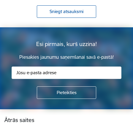
Sniegt atsauksmi
Esi pirmais, kurš uzzina!
Piesakies jaunumu saņemšanai savā e-pastā!
Kājene
Ātrās saites