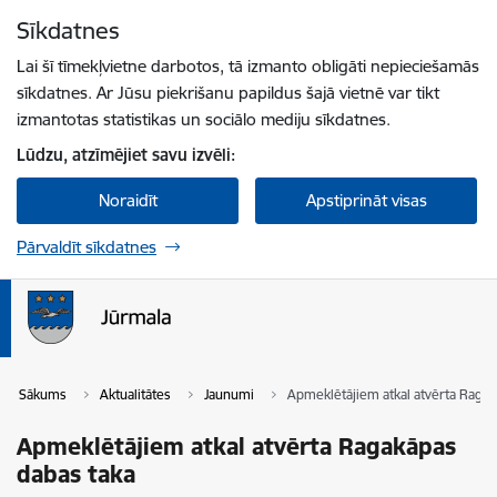
Pāriet uz lapas saturu
Sīkdatnes
Spied
lai meklētu
Enter
Lai šī tīmekļvietne darbotos, tā izmanto obligāti nepieciešamās
sīkdatnes. Ar Jūsu piekrišanu papildus šajā vietnē var tikt
izmantotas statistikas un sociālo mediju sīkdatnes.
Lūdzu, atzīmējiet savu izvēli:
Noraidīt
Apstiprināt visas
Pārvaldīt sīkdatnes
Sākums
Aktualitātes
Jaunumi
Apmeklētājiem atkal atvērta Ragak
Apmeklētājiem atkal atvērta Ragakāpas
dabas taka