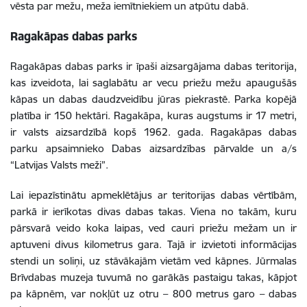
vēsta par mežu, meža iemītniekiem un atpūtu dabā.
Ragakāpas dabas parks
Ragakāpas dabas parks ir īpaši aizsargājama dabas teritorija,
kas izveidota, lai saglabātu ar vecu priežu mežu apaugušās
kāpas un dabas daudzveidību jūras piekrastē. Parka kopējā
platība ir 150 hektāri. Ragakāpa, kuras augstums ir 17 metri,
ir valsts aizsardzībā kopš 1962. gada. Ragakāpas dabas
parku apsaimnieko Dabas aizsardzības pārvalde un a/s
“Latvijas Valsts meži”.
Lai iepazīstinātu apmeklētājus ar teritorijas dabas vērtībām,
parkā ir ierīkotas divas dabas takas. Viena no takām, kuru
pārsvarā veido koka laipas, ved cauri priežu mežam un ir
aptuveni divus kilometrus gara. Tajā ir izvietoti informācijas
stendi un soliņi, uz stāvākajām vietām ved kāpnes. Jūrmalas
Brīvdabas muzeja tuvumā no garākās pastaigu takas, kāpjot
pa kāpnēm, var nokļūt uz otru – 800 metrus garo – dabas