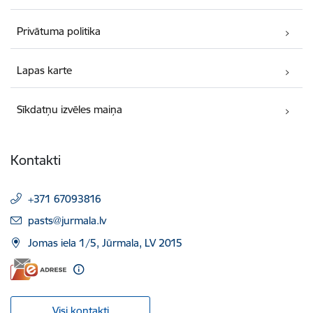
Privātuma politika
Lapas karte
Sīkdatņu izvēles maiņa
Kontakti
+371 67093816
E-pasts:
pasts@jurmala.lv
Jomas iela 1/5, Jūrmala, LV 2015
Visi kontakti