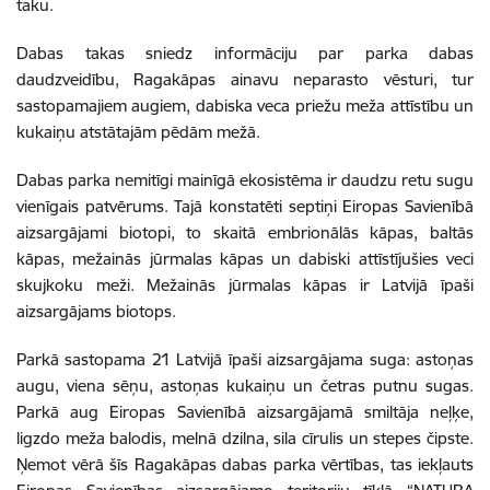
taku.
Dabas takas sniedz informāciju par parka dabas
daudzveidību, Ragakāpas ainavu neparasto vēsturi, tur
sastopamajiem augiem, dabiska veca priežu meža attīstību un
kukaiņu atstātajām pēdām mežā.
Dabas parka nemitīgi mainīgā ekosistēma ir daudzu retu sugu
vienīgais patvērums. Tajā konstatēti septiņi Eiropas Savienībā
aizsargājami biotopi, to skaitā embrionālās kāpas, baltās
kāpas, mežainās jūrmalas kāpas un dabiski attīstījušies veci
skujkoku meži. Mežainās jūrmalas kāpas ir Latvijā īpaši
aizsargājams biotops.
Parkā sastopama 21 Latvijā īpaši aizsargājama suga: astoņas
augu, viena sēņu, astoņas kukaiņu un četras putnu sugas.
Parkā aug Eiropas Savienībā aizsargājamā smiltāja neļķe,
ligzdo meža balodis, melnā dzilna, sila cīrulis un stepes čipste.
Ņemot vērā šīs Ragakāpas dabas parka vērtības, tas iekļauts