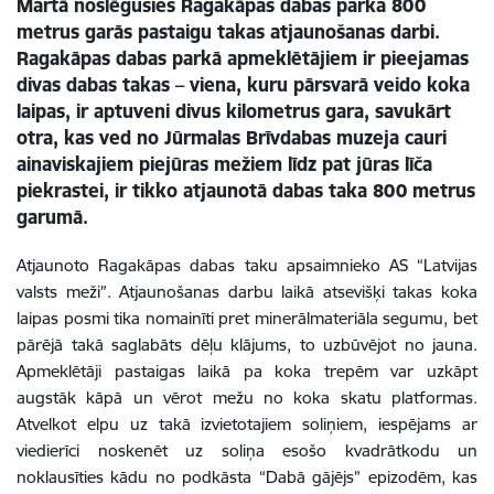
Martā noslēgušies Ragakāpas dabas parka 800
metrus garās pastaigu takas atjaunošanas darbi.
Ragakāpas dabas parkā apmeklētājiem ir pieejamas
divas dabas takas – viena, kuru pārsvarā veido koka
laipas, ir aptuveni divus kilometrus gara, savukārt
otra, kas ved no Jūrmalas Brīvdabas muzeja cauri
ainaviskajiem piejūras mežiem līdz pat jūras līča
piekrastei, ir tikko atjaunotā dabas taka 800 metrus
garumā.
Atjaunoto Ragakāpas dabas taku apsaimnieko AS “Latvijas
valsts meži”. Atjaunošanas darbu laikā atsevišķi takas koka
laipas posmi tika nomainīti pret minerālmateriāla segumu, bet
pārējā takā saglabāts dēļu klājums, to uzbūvējot no jauna.
Apmeklētāji pastaigas laikā pa koka trepēm var uzkāpt
augstāk kāpā un vērot mežu no koka skatu platformas.
Atvelkot elpu uz takā izvietotajiem soliņiem, iespējams ar
viedierīci noskenēt uz soliņa esošo kvadrātkodu un
noklausīties kādu no podkāsta “Dabā gājējs” epizodēm, kas