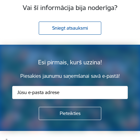
Vai šī informācija bija noderīga?
Sniegt atsauksmi
Esi pirmais, kurš uzzina!
Piesakies jaunumu saņemšanai savā e-pastā!
Kājene