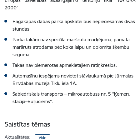
Eiropas Savienības aizsargājamo teritoriju tīklā “NATURA
2000”.
Ragakāpas dabas parka apskatei būs nepieciešamas divas
stundas.
Parka takām nav speciāla maršruta marķējuma, pamata
maršruts atrodams pēc koka laipu un dolomīta šķembu
seguma.
Takas nav piemērotas apmeklētājiem ratiņkrēslos.
Automašīnu iespējams novietot stāvlaukumā pie Jūrmalas
Brīvdabas muzeja Tīklu ielā 1A.
Sabiedriskais transports – mikroautobuss nr. 5 “Ķemeru
stacija–Buļļuciems”.
Saistītas tēmas
Aktualitātes:
Vide