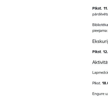
Plkst. 11
pārdēvēta
Bibliotēk
pieejama
Ekskuri
Plkst
.
12
Aktivi
Lapmežci
Plkst.
18.
Engure u