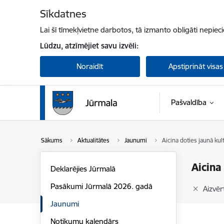
Pāriet uz lapas saturu
Sīkdatnes
Lai šī tīmekļvietne darbotos, tā izmanto obligāti nepiec
Lūdzu, atzīmējiet savu izvēli:
Noraidīt
Apstiprināt visas
Pašvaldība
Sākums
Aktualitātes
Jaunumi
Aicina doties jaunā ku
Aicina
Deklarējies Jūrmalā
Pasākumi Jūrmalā 2026. gadā
Aizvērt
Jaunumi
Notikumu kalendārs