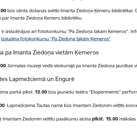
.00
būs vārda došanas svētki Imanta Ziedoņa Ķemeru bibliotēkai.
 par Imanta Ziedoņa Ķemeru bibliotēku.
a ir izsludinājusi arī fotokonkursu “Pa Ziedoņa takām Ķemeros”. I
:
Izsludina fotokonkursu “Pa Ziedoņa takām Ķemeros”
ja pa Imanta Ziedoņa vietām Ķemeros
.00
Jūrmalas muzejs vedīs ekskursijā pa Imanta Ziedoņa jaunības
tātes Lapmežciemā un Engurē
ema parkā plkst.
13.00
būs
jauniešu teātra “Eksperiments” perf
00
Lapmežciema Tautas namā būs Imantam Ziedonim veltīts konce
z Imantam Ziedonim veltītu pasākumu aicina
plkst. 15.00
mākslas 