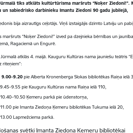
Jūrmalā tiks atklāts kultūrtūrisma maršruts “Noķer Ziedoni!”. M
u un sabiedrisko darbinieku Imantu Ziedoni 90 gadu jubilejā,
donis bija aizrautīgs ceļotājs. Viņš izstaigājis dzimto Latviju un pabi
is maršruts “Noķer Ziedoni!” izved pa dzejnieka bērnības un jaun
emā, Ragaciemā un Engurē.
Jūrmalā atklās 4. maijā. Kauguru Kultūras nama jauniešu teātris “
z riteņiem”:
. 9.00–9.20
pie Alberta Kronenberga Slokas bibliotēkas Raiņa ielā 3
. 9.45–9.55 pie Kauguru Kultūras nama Raiņa ielā 110,
. 10.40–10.50 Ķemeru parkā pie ūdenstorņa,
. 11.00 pie Imanta Ziedoņa Ķemeru bibliotēkas Tukuma ielā 20,
. 13.00 Lapmežciema parkā.
ošanas svētki Imanta Ziedoņa Ķemeru bibliotēkai