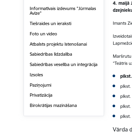
4. maijā 
Informatīvais izdevums "Jūrmalas
dzejniek
Avīze"
Imants Zie
Tiešraides un ieraksti
Foto un video
Izveidota
Lapmežci
Atbalsts projektu īstenošanai
Sabiedrības līdzdalība
Maršrutu 
“Teātris u
Sabiedrības veselība un integrācija
Izsoles
p
lkst
Paziņojumi
plkst
Privatizācija
plkst
Birokrātijas mazināšana
plkst
plkst
Vārda d