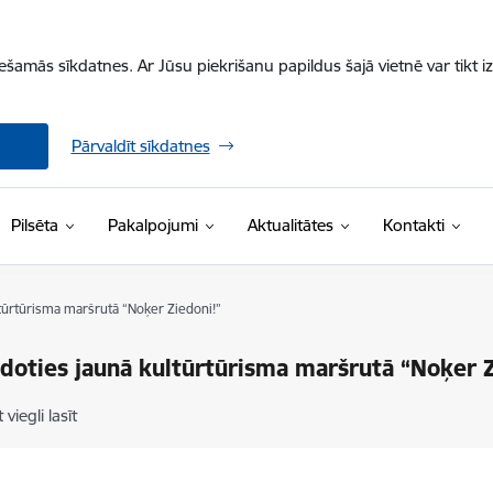
iešamās sīkdatnes. Ar Jūsu piekrišanu papildus šajā vietnē var tikt i
Pārvaldīt sīkdatnes
Pilsēta
Pakalpojumi
Aktualitātes
Kontakti
ltūrtūrisma maršrutā “Noķer Ziedoni!”
 doties jaunā kultūrtūrisma maršrutā “Noķer Z
 viegli lasīt