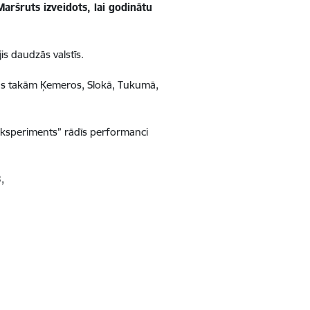
aršruts izveidots, lai godinātu
jis daudzās valstīs
.
ības takām Ķemeros, Slokā, Tukumā,
Eksperiments” rādīs performanci
,