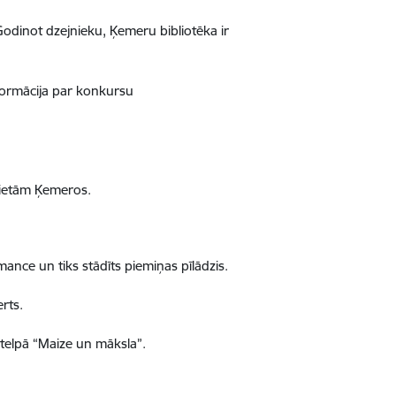
Godinot dzejnieku, Ķemeru bibliotēka ir
nformācija par konkursu
 vietām Ķemeros.
ormance
un tiks stādīts piemiņas pīlādzis.
rts.
telpā “Maize un māksla”.