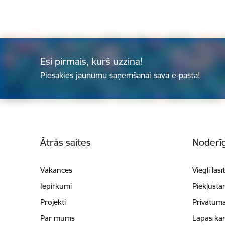
Esi pirmais, kurš uzzina!
Piesakies jaunumu saņemšanai savā e-pastā!
Kājene
Ātrās saites
Noderīg
Vakances
Viegli lasī
Iepirkumi
Piekļūsta
Projekti
Privātuma
Par mums
Lapas kar