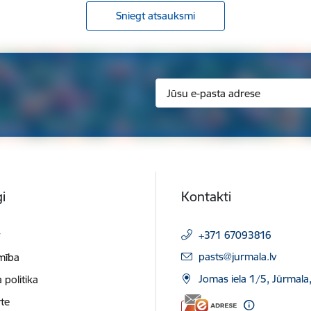
Sniegt atsauksmi
i
Kontakti
t
+371 67093816
E-pasts:
pasts@jurmala.lv
mība
Jomas iela 1/5, Jūrmala
 politika
te