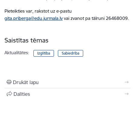
Pieteikties var, rakstot uz e-pastu
gita.priberga@edu.jurmala.lv
vai zvanot pa tālruni 26468009.
Saistītas tēmas
Aktualitātes:
Izglītība
Sabiedrība
Drukāt lapu
Dalīties