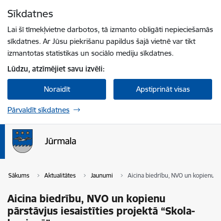
Pāriet uz lapas saturu
Sīkdatnes
Spied
lai meklētu
Enter
Lai šī tīmekļvietne darbotos, tā izmanto obligāti nepieciešamās
sīkdatnes. Ar Jūsu piekrišanu papildus šajā vietnē var tikt
izmantotas statistikas un sociālo mediju sīkdatnes.
Lūdzu, atzīmējiet savu izvēli:
Noraidīt
Apstiprināt visas
Pārvaldīt sīkdatnes
Sākums
Aktualitātes
Jaunumi
Aicina biedrību, NVO un kopienu pā
Aicina biedrību, NVO un kopienu
pārstāvjus iesaistīties projektā “Skola-