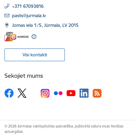
+371 67093816
E-pasts:
pasts@jurmala.lv
Jomas iela 1/5, Jūrmala, LV 2015
Visi kontakti
Sekojiet mums
© 2026 Jūrmalas valstspilsētas pašvaldība, publicētā satura visas tiesības
aizsargātas.