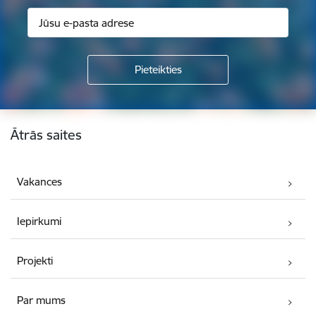
Kājene
Ātrās saites
Vakances
Iepirkumi
Projekti
Par mums