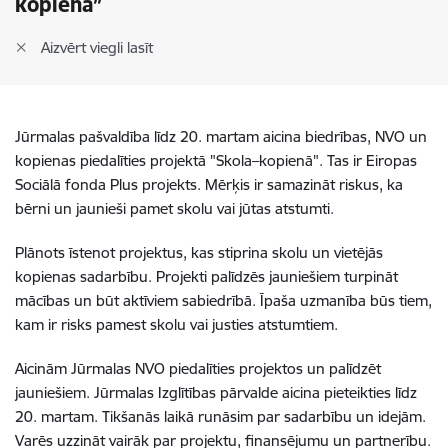
kopienā”
Aizvērt viegli lasīt
Jūrmalas pašvaldība līdz 20. martam aicina biedrības, NVO un
kopienas piedalīties projektā "Skola–kopienā". Tas ir Eiropas
Sociālā fonda Plus projekts. Mērķis ir samazināt riskus, ka
bērni un jaunieši pamet skolu vai jūtas atstumti.
Plānots īstenot projektus, kas stiprina skolu un vietējās
kopienas sadarbību. Projekti palīdzēs jauniešiem turpināt
mācības un būt aktīviem sabiedrībā. Īpaša uzmanība būs tiem,
kam ir risks pamest skolu vai justies atstumtiem.
Aicinām Jūrmalas NVO piedalīties projektos un palīdzēt
jauniešiem. Jūrmalas Izglītības pārvalde aicina pieteikties līdz
20. martam. Tikšanās laikā runāsim par sadarbību un idejām.
Varēs uzzināt vairāk par projektu, finansējumu un partnerību.