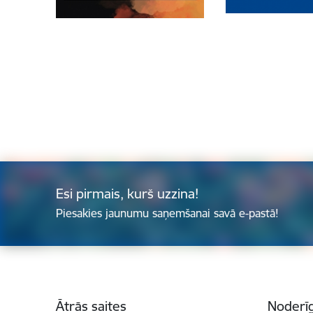
Esi pirmais, kurš uzzina!
Piesakies jaunumu saņemšanai savā e-pastā!
Kājene
Ātrās saites
Noderīg