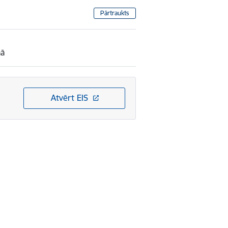
Pārtraukts
mā
Atvērt EIS