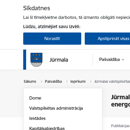
Pāriet uz lapas saturu
Sīkdatnes
Lai šī tīmekļvietne darbotos, tā izmanto obligāti nepiec
Lūdzu, atzīmējiet savu izvēli:
Noraidīt
Apstiprināt visas
Pašvaldība
Sākums
Pašvaldība
Iepirkumi
Jūrmalas valstspilsēta
Jūrmal
Dome
energo
Valstspilsētas administrācija
Iestādes
Publikācija
Kapitālsabiedrības