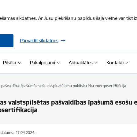
iešamās sīkdatnes. Ar Jūsu piekrišanu papildus šajā vietnē var tikt i
Pārvaldīt sīkdatnes
Pilsēta
Pakalpojumi
Aktualitātes
Kontakti
s pašvaldības īpašumā esošu ekspluatējamu publisku ēku energosertifikācija
as valstspilsētas pašvaldības īpašumā esošu
sertifikācija
s datums:
17.04.2024.