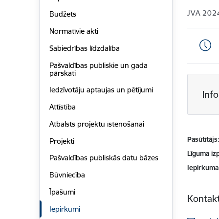
JVA 202
Budžets
Normatīvie akti
Sabiedrības līdzdalība
Pašvaldības publiskie un gada
pārskati
Iedzīvotāju aptaujas un pētījumi
Inf
Attīstība
Atbalsts projektu īstenošanai
Pasūtītājs
Projekti
Līguma izp
Pašvaldības publiskās datu bāzes
Iepirkuma
Būvniecība
Īpašumi
Kontakt
Iepirkumi