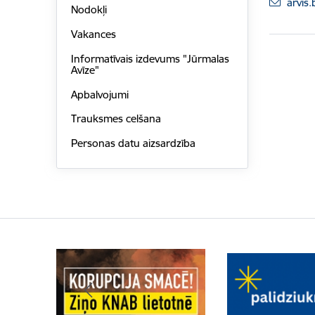
E-pas
arvis.
Nodokļi
Vakances
Informatīvais izdevums "Jūrmalas
Avīze"
Apbalvojumi
Trauksmes celšana
Personas datu aizsardzība