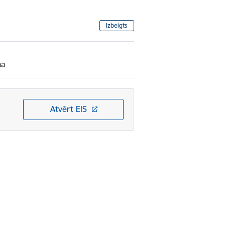
Izbeigts
mā
Atvērt EIS