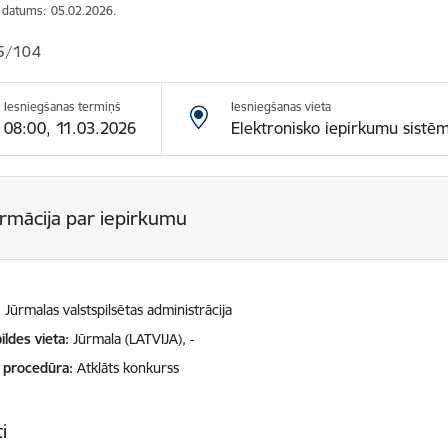
s datums:
05.02.2026.
5/104
Iesniegšanas termiņš
Iesniegšanas vieta
08:00, 11.03.2026
Elektronisko iepirkumu sistē
ormācija par iepirkumu
Jūrmalas valstspilsētas administrācija
ildes vieta
Jūrmala (LATVIJA), -
 procedūra
Atklāts konkurss
i