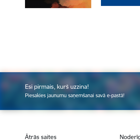
Esi pirmais, kurš uzzina!
Piesakies jaunumu saņemšanai savā e-pastā!
Kājene
Ātrās saites
Noderīg