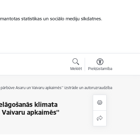
zmantotas statistikas un sociālo mediju sīkdatnes.
Meklēt
Piekļūstamība
s pārbūve Asaru un Vaivaru apkaimēs'' izstrāde un autoruzraudzība
ielāgošanās klimata
 Vaivaru apkaimēs''