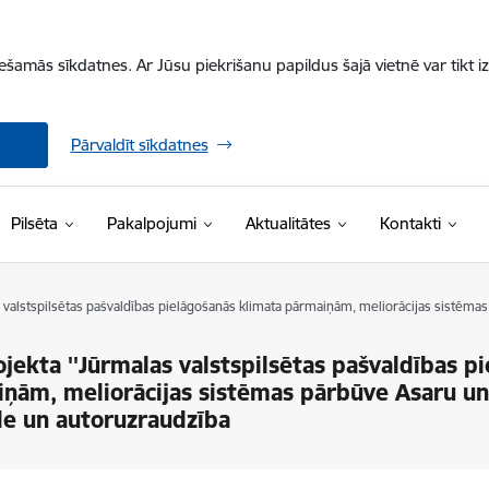
iešamās sīkdatnes. Ar Jūsu piekrišanu papildus šajā vietnē var tikt i
Pārvaldīt sīkdatnes
Pilsēta
Pakalpojumi
Aktualitātes
Kontakti
 valstspilsētas pašvaldības pielāgošanās klimata pārmaiņām, meliorācijas sistēma
jekta ''Jūrmalas valstspilsētas pašvaldības p
ņām, meliorācijas sistēmas pārbūve Asaru un
de un autoruzraudzība