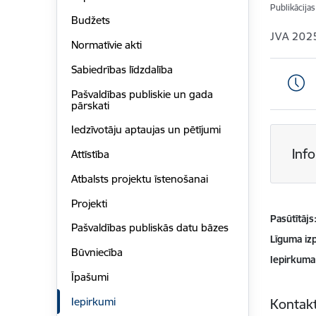
Publikācija
Budžets
JVA 202
Normatīvie akti
Sabiedrības līdzdalība
Pašvaldības publiskie un gada
pārskati
Iedzīvotāju aptaujas un pētījumi
Inf
Attīstība
Atbalsts projektu īstenošanai
Projekti
Pasūtītājs
Pašvaldības publiskās datu bāzes
Līguma izp
Būvniecība
Iepirkuma
Īpašumi
Iepirkumi
Kontakt