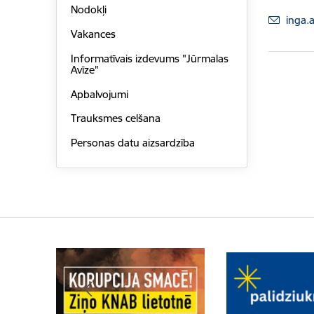
Nodokļi
E-pas
inga.
Vakances
Informatīvais izdevums "Jūrmalas
Avīze"
Apbalvojumi
Trauksmes celšana
Personas datu aizsardzība