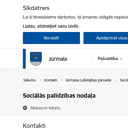
Pāriet uz lapas saturu
Sīkdatnes
Lai šī tīmekļvietne darbotos, tā izmanto obligāti nepiec
Lūdzu, atzīmējiet savu izvēli:
Noraidīt
Apstiprināt visas
Pašvaldība
Sākums
Kontakti
Jūrmalas Labklājības pārvalde
Sociā
Sociālās palīdzības nodaļa
Atskaņot tekstu
Kontakti