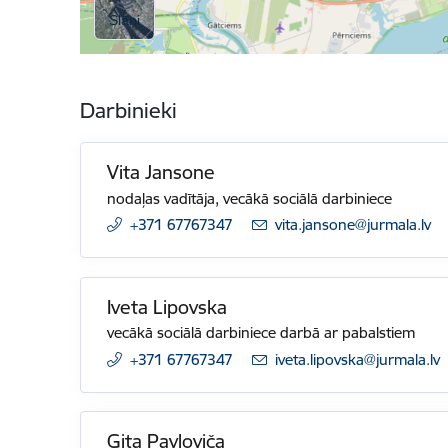
Darbinieki
Vita Jansone
nodaļas vadītāja, vecākā sociālā darbiniece
+371 67767347
E-pasts:
vita.jansone@jurmala.lv
Iveta Lipovska
vecākā sociālā darbiniece darbā ar pabalstiem
+371 67767347
E-pasts:
iveta.lipovska@jurmala.lv
Gita Pavloviča