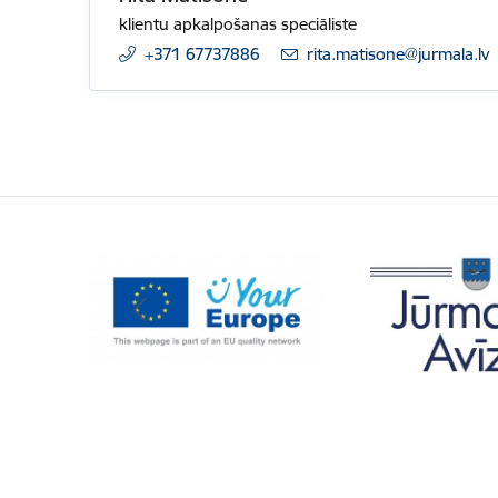
klientu apkalpošanas speciāliste
+371 67737886
E-pasts:
rita.matisone@jurmala.lv