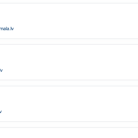
mala.lv
lv
v