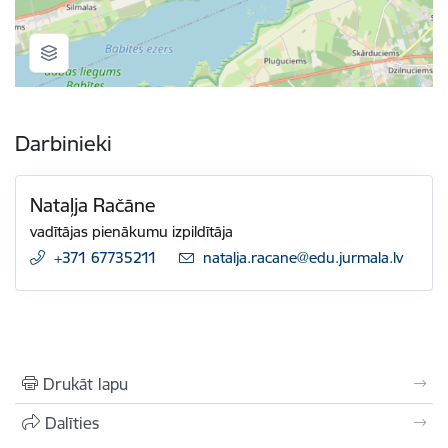
Darbinieki
Nataļja Račāne
vadītājas pienākumu izpildītāja
+371 67735211
E-pasts:
natalja.racane@edu.jurmala.lv
Drukāt lapu
Dalīties