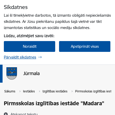
Pāriet uz lapas saturu
Sīkdatnes
Spied
lai meklētu
Enter
Lai šī tīmekļvietne darbotos, tā izmanto obligāti nepieciešamās
sīkdatnes. Ar Jūsu piekrišanu papildus šajā vietnē var tikt
izmantotas statistikas un sociālo mediju sīkdatnes.
Lūdzu, atzīmējiet savu izvēli:
Noraidīt
Apstiprināt visas
Pārvaldīt sīkdatnes
Sākums
Iestādes
Izglītības iestādes
Pirmsskolas izglītības iestā
Pirmsskolas izglītības iestāde "Madara"
Atskaņot tekstu