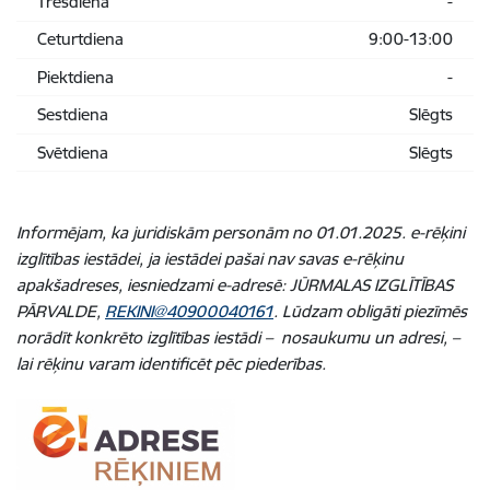
Trešdiena
-
Ceturtdiena
9:00-13:00
Piektdiena
-
Sestdiena
Slēgts
Svētdiena
Slēgts
Informējam, ka juridiskām personām no 01.01.2025. e-rēķini
izglītības iestādei, ja iestādei pašai nav savas e-rēķinu
apakšadreses, iesniedzami e-adresē: JŪRMALAS IZGLĪTĪBAS
PĀRVALDE,
REKINI@40900040161
. Lūdzam obligāti piezīmēs
norādīt konkrēto izglītības iestādi – nosaukumu un adresi, –
lai rēķinu varam identificēt pēc piederības.