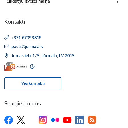
Sīkdatņu izvēles maiņa
Kontakti
+371 67093816
E-pasts:
pasts@jurmala.lv
Jomas iela 1/5, Jūrmala, LV 2015
Visi kontakti
Sekojiet mums