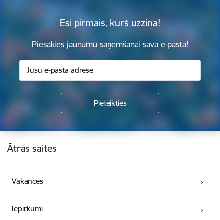
Esi pirmais, kurš uzzina!
Piesakies jaunumu saņemšanai savā e-pastā!
Kājene
Ātrās saites
Vakances
Iepirkumi