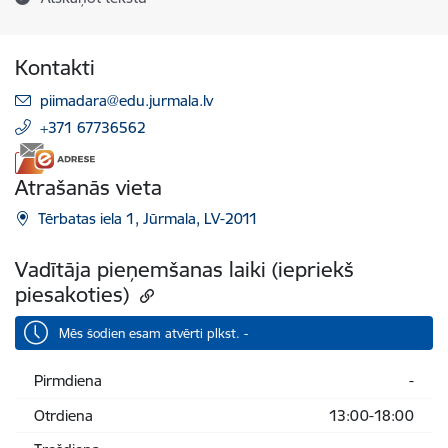
Kontakti
E-pasts:
piimadara@edu.jurmala.lv
+371 67736562
Atrašanās vieta
Tērbatas iela 1, Jūrmala, LV-2011
Vadītāja pieņemšanas laiki (iepriekš
piesakoties)
Mēs šodien esam atvērti plkst. -
Pirmdiena
-
Otrdiena
13:00-18:00