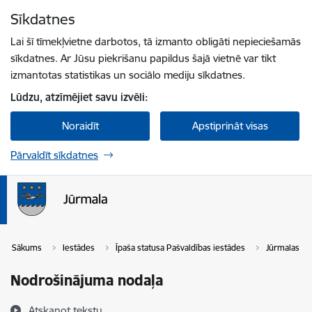
Pāriet uz lapas saturu
Sīkdatnes
Spied
lai meklētu
Enter
Lai šī tīmekļvietne darbotos, tā izmanto obligāti nepieciešamās
sīkdatnes. Ar Jūsu piekrišanu papildus šajā vietnē var tikt
izmantotas statistikas un sociālo mediju sīkdatnes.
Lūdzu, atzīmējiet savu izvēli:
Noraidīt
Apstiprināt visas
Pārvaldīt sīkdatnes
Sākums
Iestādes
Īpaša statusa Pašvaldības iestādes
Jūrmalas paš
Nodrošinājuma nodaļa
Atskaņot tekstu