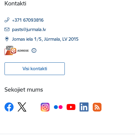
Kontakti
+371 67093816
E-pasts:
pasts@jurmala.lv
Jomas iela 1/5, Jūrmala, LV 2015
Visi kontakti
Sekojiet mums