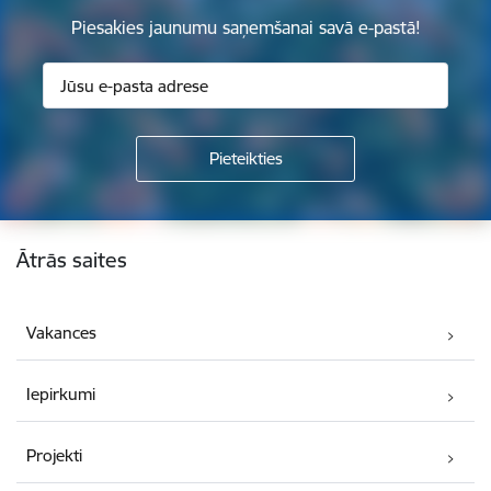
Piesakies jaunumu saņemšanai savā e-pastā!
Kājene
Ātrās saites
Vakances
Iepirkumi
Projekti