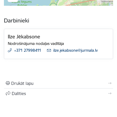
Darbinieki
Ilze Jēkabsone
Nodrošinājuma nodaļas vadītāja
+371 27998411
E-pasts:
ilze.jekabsone@jurmala.lv
Drukāt lapu
Dalīties