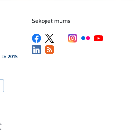
Sekojiet mums
, LV 2015
s.
s.