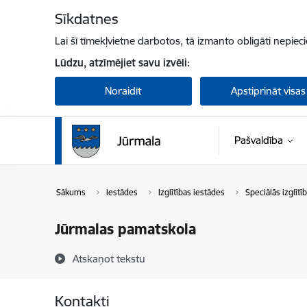
Pāriet uz lapas saturu
Sīkdatnes
Lai šī tīmekļvietne darbotos, tā izmanto obligāti nepiec
Lūdzu, atzīmējiet savu izvēli:
Noraidīt
Apstiprināt visas
Pašvaldība
Sākums
Iestādes
Izglītības iestādes
Speciālās izglītī
Jūrmalas pamatskola
Atskaņot tekstu
Kontakti