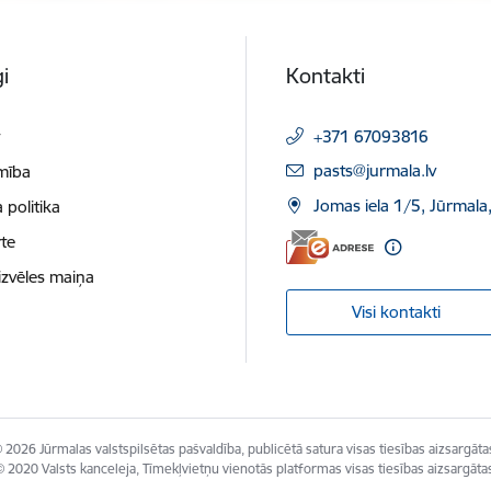
i
Kontakti
t
+371 67093816
E-pasts:
pasts@jurmala.lv
mība
Jomas iela 1/5, Jūrmala
 politika
te
izvēles maiņa
Visi kontakti
 2026 Jūrmalas valstspilsētas pašvaldība, publicētā satura visas tiesības aizsargāta
 2020 Valsts kanceleja, Tīmekļvietņu vienotās platformas visas tiesības aizsargāta