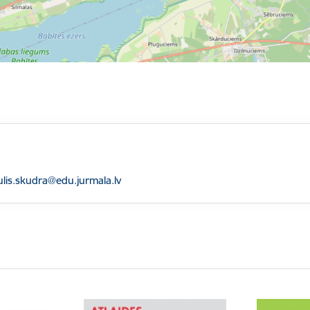
asts:
ulis.skudra@edu.jurmala.lv