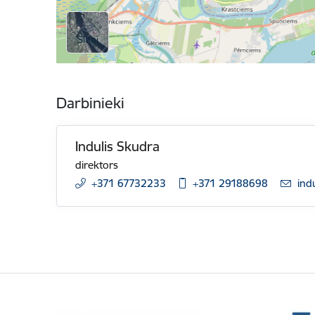
Darbinieki
Indulis Skudra
direktors
+371 67732233
+371 29188698
E-p
ind