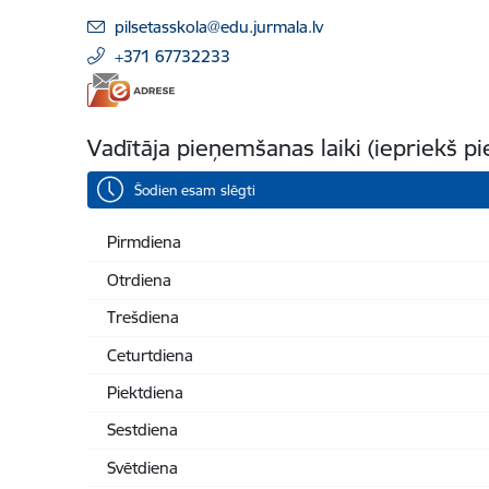
E-pasts:
pilsetasskola@edu.jurmala.lv
+371 67732233
Vadītāja pieņemšanas laiki (iepriekš p
Šodien esam slēgti
Pirmdiena
Otrdiena
Trešdiena
Ceturtdiena
Piektdiena
Sestdiena
Svētdiena