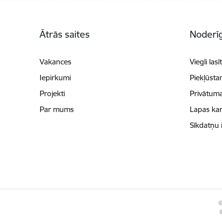
Kājene
Ātrās saites
Noderīg
Vakances
Viegli lasī
Iepirkumi
Piekļūsta
Projekti
Privātuma
Par mums
Lapas kar
Sīkdatņu 
©
©