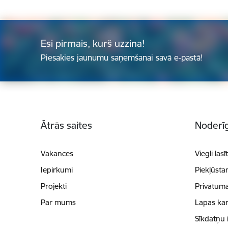
Esi pirmais, kurš uzzina!
Piesakies jaunumu saņemšanai savā e-pastā!
Kājene
Ātrās saites
Noderīg
Vakances
Viegli lasī
Iepirkumi
Piekļūsta
Projekti
Privātuma
Par mums
Lapas kar
Sīkdatņu 