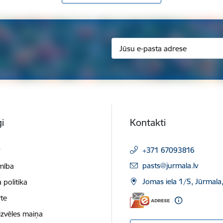
i
Kontakti
t
+371 67093816
E-pasts:
pasts@jurmala.lv
mība
Jomas iela 1/5, Jūrmala
 politika
te
izvēles maiņa