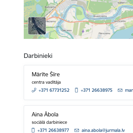
Darbinieki
Mārīte Šīre
centra vadītāja
+371 67731252
+371 26638975
E-pa
mari
Aina Ābola
sociālā darbiniece
+371 26638977
E-pasts:
aina.abola@jurmala.lv