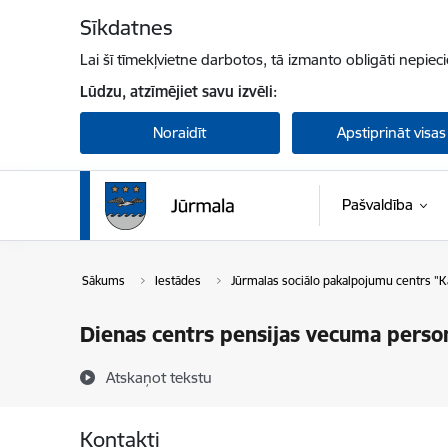
Pāriet uz lapas saturu
Sīkdatnes
Lai šī tīmekļvietne darbotos, tā izmanto obligāti nepiec
Lūdzu, atzīmējiet savu izvēli:
Noraidīt
Apstiprināt visas
Pašvaldība
Sākums
Iestādes
Jūrmalas sociālo pakalpojumu centrs "K
Dienas centrs pensijas vecuma perso
Atskaņot tekstu
Kontakti