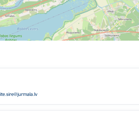
sts:
te.sire@jurmala.lv