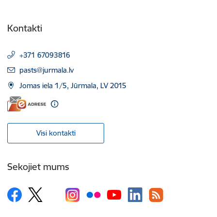
Kontakti
+371 67093816
E-pasts:
pasts@jurmala.lv
Jomas iela 1/5, Jūrmala, LV 2015
Visi kontakti
Sekojiet mums