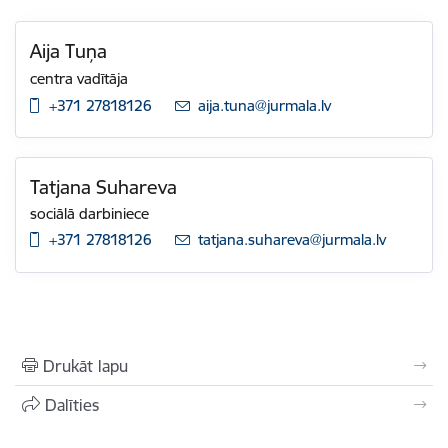
Aija Tuņa
centra vadītāja
+371 27818126
E-pasts:
aija.tuna@jurmala.lv
Tatjana Suhareva
sociālā darbiniece
+371 27818126
E-pasts:
tatjana.suhareva@jurmala.lv
Drukāt lapu
Dalīties