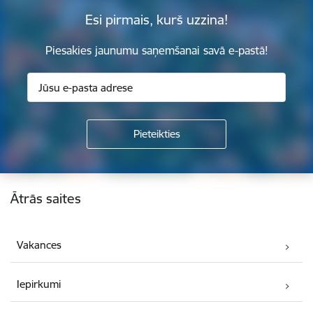
Esi pirmais, kurš uzzina!
Piesakies jaunumu saņemšanai savā e-pastā!
Kājene
Ātrās saites
Vakances
Iepirkumi