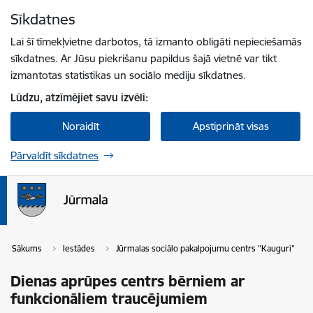
Pāriet uz lapas saturu
Sīkdatnes
Spied
lai meklētu
Enter
Lai šī tīmekļvietne darbotos, tā izmanto obligāti nepieciešamās
sīkdatnes. Ar Jūsu piekrišanu papildus šajā vietnē var tikt
izmantotas statistikas un sociālo mediju sīkdatnes.
Lūdzu, atzīmējiet savu izvēli:
Noraidīt
Apstiprināt visas
Pārvaldīt sīkdatnes
Sākums
Iestādes
Jūrmalas sociālo pakalpojumu centrs "Kauguri"
Dienas aprūpes centrs bērniem ar
funkcionāliem traucējumiem