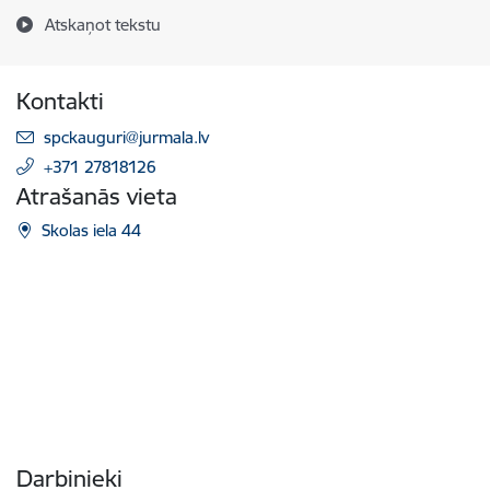
Atskaņot tekstu
Kontakti
E-pasts:
spckauguri@jurmala.lv
+371 27818126
Atrašanās vieta
Skolas iela 44
Darbinieki