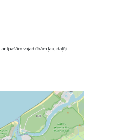
 ar īpašām vajadzībām ļauj daļēji