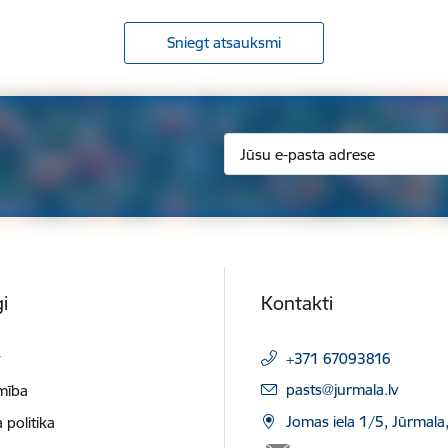
Sniegt atsauksmi
i
Kontakti
t
+371 67093816
E-pasts:
pasts@jurmala.lv
mība
Jomas iela 1/5, Jūrmala
 politika