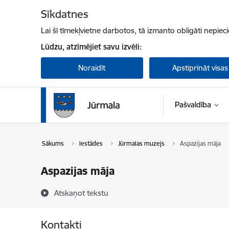
Pāriet uz lapas saturu
Sīkdatnes
Lai šī tīmekļvietne darbotos, tā izmanto obligāti nepiec
Lūdzu, atzīmējiet savu izvēli:
Noraidīt
Apstiprināt visas
Pašvaldība
Sākums
Iestādes
Jūrmalas muzejs
Aspazijas māja
Aspazijas māja
Atskaņot tekstu
Kontakti