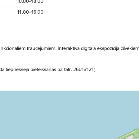
10.00–18.00
11.00–16.00
kcionāliem traucējumiem. Interaktīvā digitalā ekspozīcija cilvēkiem
dā (iepriekšēja pieteikšanās pa tālr. 26013121).