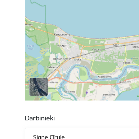
Darbinieki
Signe Cīrule