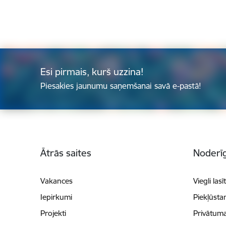
Esi pirmais, kurš uzzina!
Piesakies jaunumu saņemšanai savā e-pastā!
Kājene
Ātrās saites
Noderīg
Vakances
Viegli lasī
Iepirkumi
Piekļūsta
Projekti
Privātuma