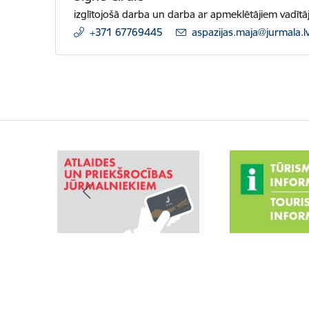
izglītojošā darba un darba ar apmeklētājiem vadītā
+371 67769445
E-pasts:
aspazijas.maja@jurmala.l