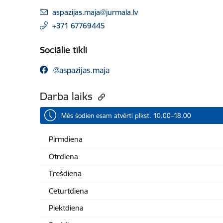
E-pasts:
aspazijas.maja@jurmala.lv
+371 67769445
Sociālie tīkli
@aspazijas.maja
Darba laiks
Mēs šodien esam atvērti plkst. 10.00–18.00
Pirmdiena
Otrdiena
Trešdiena
Ceturtdiena
Piektdiena