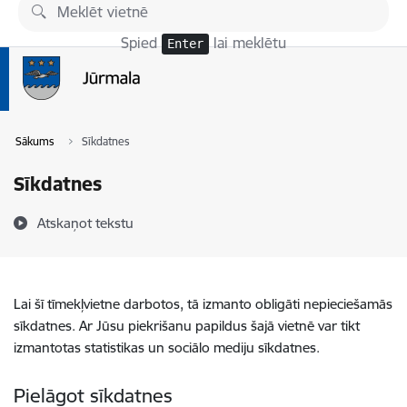
Pāriet uz lapas saturu
Spied
lai meklētu
Enter
Sākums
Sīkdatnes
Sīkdatnes
Atskaņot tekstu
Lai šī tīmekļvietne darbotos, tā izmanto obligāti nepieciešamās
sīkdatnes. Ar Jūsu piekrišanu papildus šajā vietnē var tikt
izmantotas statistikas un sociālo mediju sīkdatnes.
Pielāgot sīkdatnes