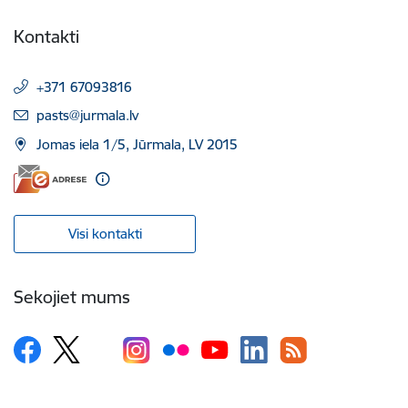
Kontakti
+371 67093816
E-pasts:
pasts@jurmala.lv
Jomas iela 1/5, Jūrmala, LV 2015
Visi kontakti
Sekojiet mums