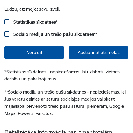
Lūdzu, atzīmējiet savu izvēli:
Statistikas sīkdatnes
*
Sociālo mediju un trešo pušu sīkdatnes
**
Noraidīt
Apstiprināt atzīmētās
*
Statistikas sīkdatnes - nepieciešamas, lai uzlabotu vietnes
darbību un pakalpojumus.
**
Sociālo mediju un trešo pušu sīkdatnes - nepieciešamas, lai
Jūs varētu dalīties ar saturu sociālajos medijos vai skatīt
mājaslapai pievienoto trešo pušu saturu, piemēram, Google
Maps, PowerBI vai citus.
Detalizētāka informācija par izmantotajām