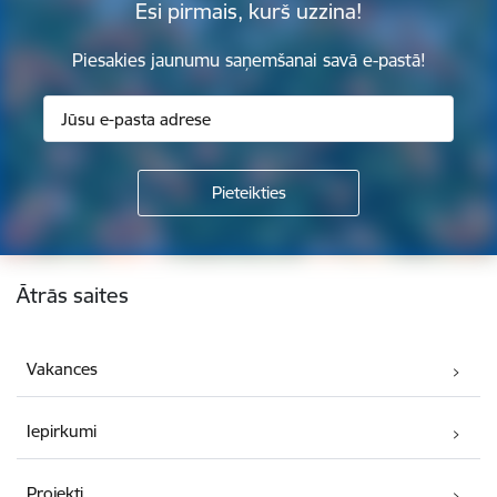
Esi pirmais, kurš uzzina!
Piesakies jaunumu saņemšanai savā e-pastā!
Kājene
Ātrās saites
Vakances
Iepirkumi
Projekti