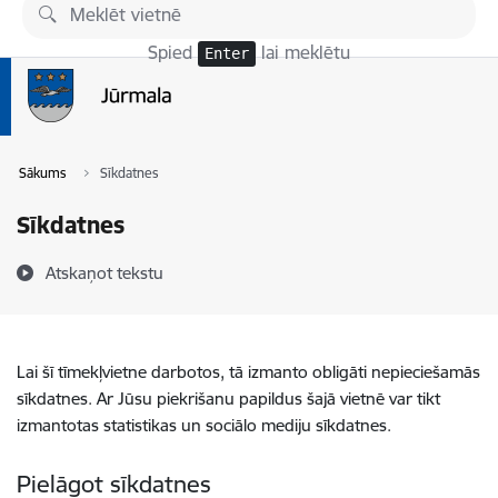
Pāriet uz lapas saturu
Spied
lai meklētu
Enter
Sākums
Sīkdatnes
Sīkdatnes
Atskaņot tekstu
Lai šī tīmekļvietne darbotos, tā izmanto obligāti nepieciešamās
sīkdatnes. Ar Jūsu piekrišanu papildus šajā vietnē var tikt
izmantotas statistikas un sociālo mediju sīkdatnes.
Pielāgot sīkdatnes