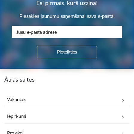
Esi pirmais, kurš uzzina!
Piesakies jaunumu saņemšanai savā e-pastā!
Kājene
Ātrās saites
Vakances
Iepirkumi
Projekti