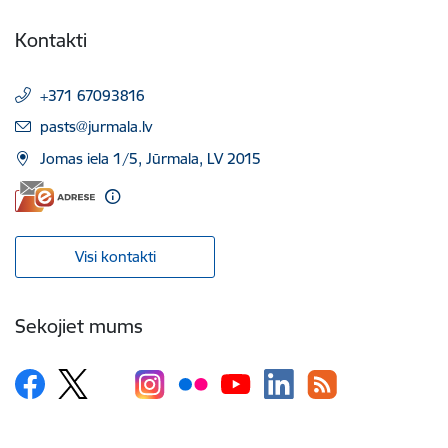
Kontakti
+371 67093816
E-pasts:
pasts@jurmala.lv
Jomas iela 1/5, Jūrmala, LV 2015
Visi kontakti
Sekojiet mums