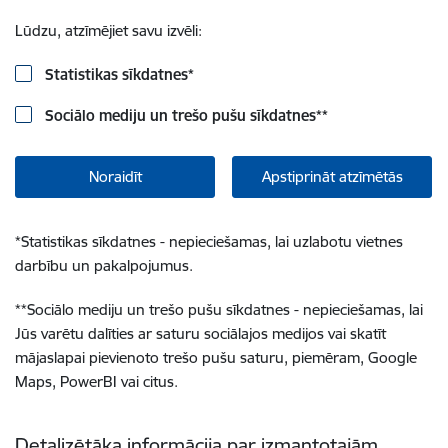
Lūdzu, atzīmējiet savu izvēli:
Statistikas sīkdatnes
*
Sociālo mediju un trešo pušu sīkdatnes
**
Noraidīt
Apstiprināt atzīmētās
*
Statistikas sīkdatnes - nepieciešamas, lai uzlabotu vietnes
darbību un pakalpojumus.
**
Sociālo mediju un trešo pušu sīkdatnes - nepieciešamas, lai
Jūs varētu dalīties ar saturu sociālajos medijos vai skatīt
mājaslapai pievienoto trešo pušu saturu, piemēram, Google
Maps, PowerBI vai citus.
Detalizētāka informācija par izmantotajām