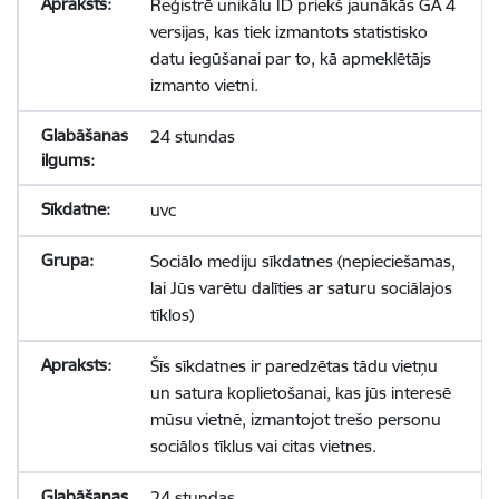
Reģistrē unikālu ID priekš jaunākās GA 4
versijas, kas tiek izmantots statistisko
datu iegūšanai par to, kā apmeklētājs
izmanto vietni.
24 stundas
uvc
Sociālo mediju sīkdatnes (nepieciešamas,
lai Jūs varētu dalīties ar saturu sociālajos
tīklos)
Šīs sīkdatnes ir paredzētas tādu vietņu
un satura koplietošanai, kas jūs interesē
mūsu vietnē, izmantojot trešo personu
sociālos tīklus vai citas vietnes.
24 stundas