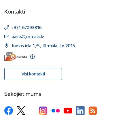
Kontakti
+371 67093816
E-pasts:
pasts@jurmala.lv
Jomas iela 1/5, Jūrmala, LV 2015
Visi kontakti
Sekojiet mums