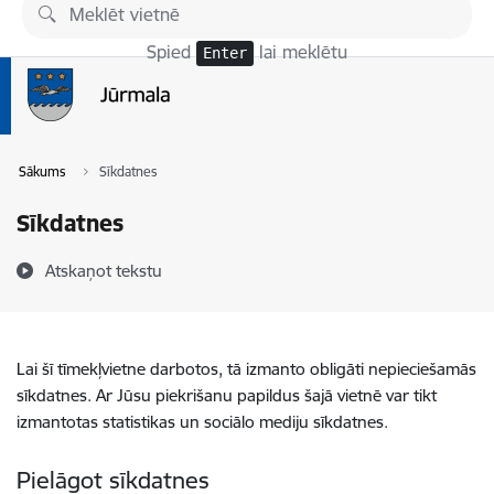
Pāriet uz lapas saturu
Spied
lai meklētu
Enter
Sākums
Sīkdatnes
Sīkdatnes
Atskaņot tekstu
Lai šī tīmekļvietne darbotos, tā izmanto obligāti nepieciešamās
sīkdatnes. Ar Jūsu piekrišanu papildus šajā vietnē var tikt
izmantotas statistikas un sociālo mediju sīkdatnes.
Pielāgot sīkdatnes