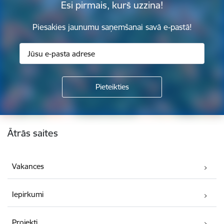
Esi pirmais, kurš uzzina!
Piesakies jaunumu saņemšanai savā e-pastā!
Kājene
Ātrās saites
Vakances
Iepirkumi
Projekti