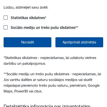
Lūdzu, atzīmējiet savu izvēli:
Statistikas sīkdatnes
*
Sociālo mediju un trešo pušu sīkdatnes
**
Noraidīt
Apstiprināt atzīmētās
*
Statistikas sīkdatnes - nepieciešamas, lai uzlabotu vietnes
darbību un pakalpojumus.
**
Sociālo mediju un trešo pušu sīkdatnes - nepieciešamas, lai
Jūs varētu dalīties ar saturu sociālajos medijos vai skatīt
mājaslapai pievienoto trešo pušu saturu, piemēram, Google
Maps, PowerBI vai citus.
Detalizētāka informācija par izmantotajām