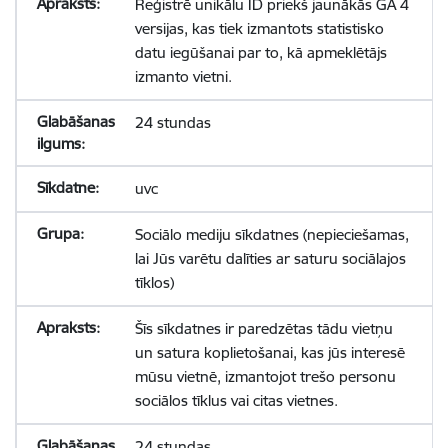
Reģistrē unikālu ID priekš jaunākās GA 4
versijas, kas tiek izmantots statistisko
datu iegūšanai par to, kā apmeklētājs
izmanto vietni.
24 stundas
uvc
Sociālo mediju sīkdatnes (nepieciešamas,
lai Jūs varētu dalīties ar saturu sociālajos
tīklos)
Šīs sīkdatnes ir paredzētas tādu vietņu
un satura koplietošanai, kas jūs interesē
mūsu vietnē, izmantojot trešo personu
sociālos tīklus vai citas vietnes.
24 stundas