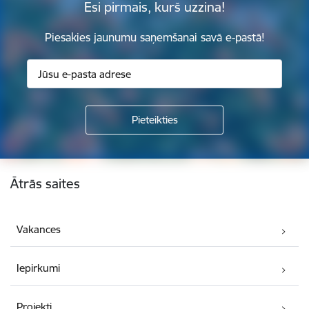
Esi pirmais, kurš uzzina!
Piesakies jaunumu saņemšanai savā e-pastā!
Kājene
Ātrās saites
Vakances
Iepirkumi
Projekti