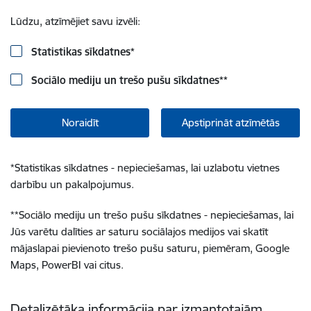
Lūdzu, atzīmējiet savu izvēli:
Statistikas sīkdatnes
*
Sociālo mediju un trešo pušu sīkdatnes
**
Noraidīt
Apstiprināt atzīmētās
*
Statistikas sīkdatnes - nepieciešamas, lai uzlabotu vietnes
darbību un pakalpojumus.
**
Sociālo mediju un trešo pušu sīkdatnes - nepieciešamas, lai
Jūs varētu dalīties ar saturu sociālajos medijos vai skatīt
mājaslapai pievienoto trešo pušu saturu, piemēram, Google
Maps, PowerBI vai citus.
Detalizētāka informācija par izmantotajām