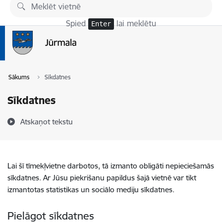
Pāriet uz lapas saturu
Spied
lai meklētu
Enter
Sākums
Sīkdatnes
Sīkdatnes
Atskaņot tekstu
Lai šī tīmekļvietne darbotos, tā izmanto obligāti nepieciešamās
sīkdatnes. Ar Jūsu piekrišanu papildus šajā vietnē var tikt
izmantotas statistikas un sociālo mediju sīkdatnes.
Pielāgot sīkdatnes