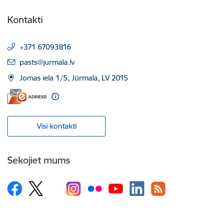
Kontakti
+371 67093816
E-pasts:
pasts@jurmala.lv
Jomas iela 1/5, Jūrmala, LV 2015
Visi kontakti
Sekojiet mums