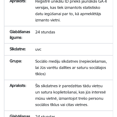
Reģistrē unikālu ID priekš jaunākās GA 4
versijas, kas tiek izmantots statistisko
datu iegūšanai par to, kā apmeklētājs
izmanto vietni.
24 stundas
uvc
Sociālo mediju sīkdatnes (nepieciešamas,
lai Jūs varētu dalīties ar saturu sociālajos
tīklos)
Šīs sīkdatnes ir paredzētas tādu vietņu
un satura koplietošanai, kas jūs interesē
mūsu vietnē, izmantojot trešo personu
sociālos tīklus vai citas vietnes.
24 stundas