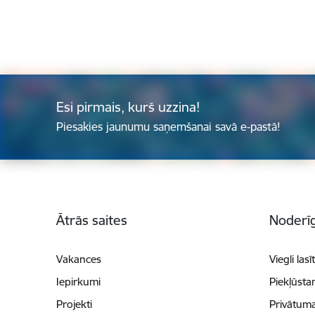
Esi pirmais, kurš uzzina!
Piesakies jaunumu saņemšanai savā e-pastā!
Kājene
Ātrās saites
Noderīg
Vakances
Viegli lasī
Iepirkumi
Piekļūsta
Projekti
Privātuma