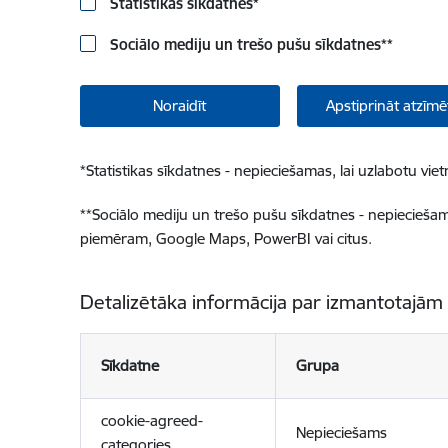
Statistikas sīkdatnes
*
Sociālo mediju un trešo pušu sīkdatnes
**
Noraidīt
Apstiprināt atzīmē
*
Statistikas sīkdatnes - nepieciešamas, lai uzlabotu v
**
Sociālo mediju un trešo pušu sīkdatnes - nepieciešamas
piemēram, Google Maps, PowerBI vai citus.
Detalizētāka informācija par izmantotajām
Sīkdatne
Grupa
cookie-agreed-
Nepieciešams
categories