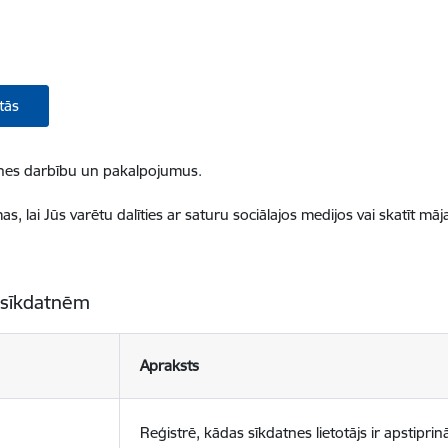
tās
ietnes darbību un pakalpojumus.
, lai Jūs varētu dalīties ar saturu sociālajos medijos vai skatīt mā
 sīkdatnēm
Apraksts
Reģistrē, kādas sīkdatnes lietotājs ir apstiprinā