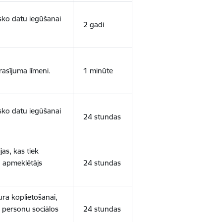
isko datu iegūšanai
2 gadi
rasījuma līmeni.
1 minūte
isko datu iegūšanai
24 stundas
as, kas tiek
ā apmeklētājs
24 stundas
ura koplietošanai,
o personu sociālos
24 stundas