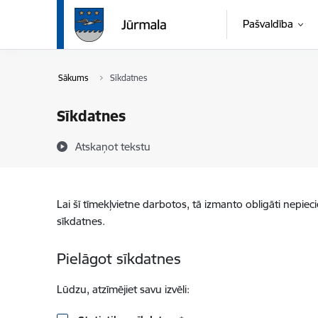
Pāriet uz lapas saturu
Pašvaldība
Sākums
Sīkdatnes
Sīkdatnes
Atskaņot tekstu
Lai šī tīmekļvietne darbotos, tā izmanto obligāti nepiec
sīkdatnes.
Pielāgot sīkdatnes
Lūdzu, atzīmējiet savu izvēli: