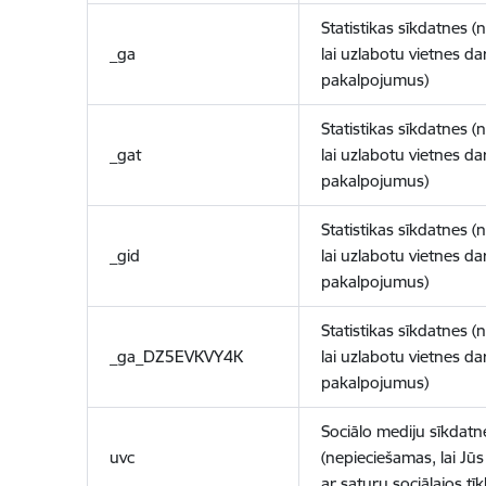
Statistikas sīkdatnes (
_ga
lai uzlabotu vietnes d
pakalpojumus)
Statistikas sīkdatnes (
_gat
lai uzlabotu vietnes d
pakalpojumus)
Statistikas sīkdatnes (
_gid
lai uzlabotu vietnes d
pakalpojumus)
Statistikas sīkdatnes (
_ga_DZ5EVKVY4K
lai uzlabotu vietnes d
pakalpojumus)
Sociālo mediju sīkdatn
uvc
(nepieciešamas, lai Jūs 
ar saturu sociālajos tīk