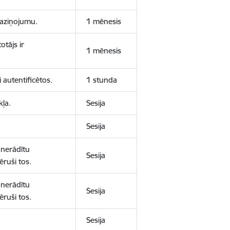
 paziņojumu.
1 mēnesis
otājs ir
1 mēnesis
 autentificētos.
1 stunda
kļa.
Sesija
Sesija
 nerādītu
Sesija
ēruši tos.
 nerādītu
Sesija
ēruši tos.
Sesija