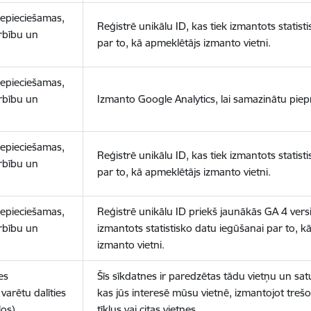
nepieciešamas,
Reģistrē unikālu ID, kas tiek izmantots statist
arbību un
par to, kā apmeklētājs izmanto vietni.
nepieciešamas,
arbību un
Izmanto Google Analytics, lai samazinātu piep
nepieciešamas,
Reģistrē unikālu ID, kas tiek izmantots statist
arbību un
par to, kā apmeklētājs izmanto vietni.
nepieciešamas,
Reģistrē unikālu ID priekš jaunākās GA 4 versij
arbību un
izmantots statistisko datu iegūšanai par to, k
izmanto vietni.
es
Šīs sīkdatnes ir paredzētas tādu vietņu un sat
varētu dalīties
kas jūs interesē mūsu vietnē, izmantojot treš
los)
tīklus vai citas vietnes.