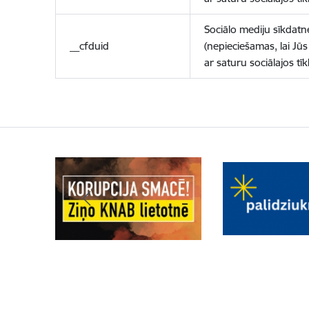
Sociālo mediju sīkdatn
__cfduid
(nepieciešamas, lai Jūs 
ar saturu sociālajos tīk