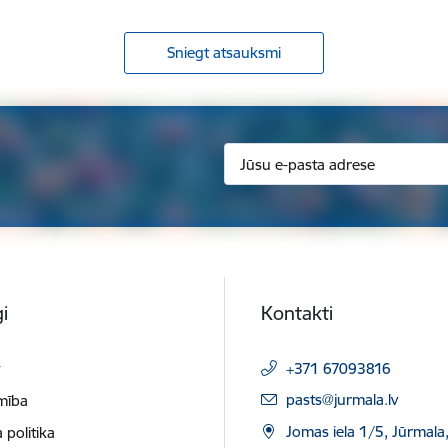
Sniegt atsauksmi
i
Kontakti
t
+371 67093816
E-pasts:
pasts@jurmala.lv
mība
Jomas iela 1/5, Jūrmala
 politika