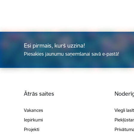
Esi pirmais, kurš uzzina!
Piesakies jaunumu saņemšanai savā e-pastā!
Kājene
Ātrās saites
Noderīg
Vakances
Viegli lasī
Iepirkumi
Piekļūsta
Projekti
Privātuma