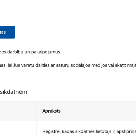
tās
ietnes darbību un pakalpojumus.
, lai Jūs varētu dalīties ar saturu sociālajos medijos vai skatīt mā
 sīkdatnēm
Apraksts
Reģistrē, kādas sīkdatnes lietotājs ir apstiprinā