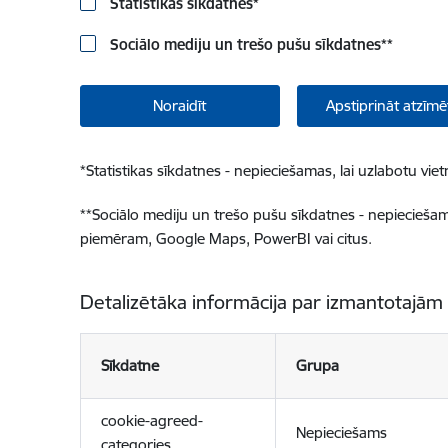
Statistikas sīkdatnes
*
Sociālo mediju un trešo pušu sīkdatnes
**
Noraidīt
Apstiprināt atzīmē
*
Statistikas sīkdatnes - nepieciešamas, lai uzlabotu v
**
Sociālo mediju un trešo pušu sīkdatnes - nepieciešamas
piemēram, Google Maps, PowerBI vai citus.
Detalizētāka informācija par izmantotajām
Sīkdatne
Grupa
cookie-agreed-
Nepieciešams
categories