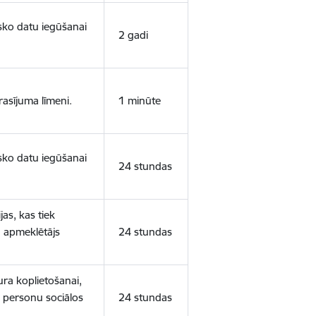
isko datu iegūšanai
2 gadi
rasījuma līmeni.
1 minūte
isko datu iegūšanai
24 stundas
as, kas tiek
ā apmeklētājs
24 stundas
ura koplietošanai,
o personu sociālos
24 stundas