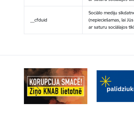
Sociālo mediju sīkdatn
__cfduid
(nepieciešamas, lai Jūs 
ar saturu sociālajos tīk