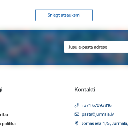
Sniegt atsauksmi
i
Kontakti
t
+371 67093816
E-pasts:
pasts@jurmala.lv
mība
Jomas iela 1/5, Jūrmala
 politika