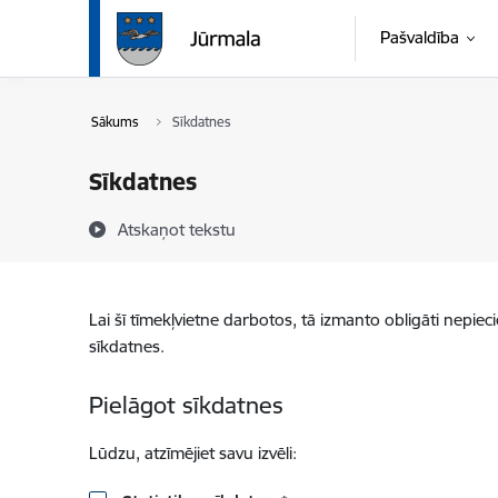
Pāriet uz lapas saturu
Pašvaldība
Sākums
Sīkdatnes
Sīkdatnes
Atskaņot tekstu
Lai šī tīmekļvietne darbotos, tā izmanto obligāti nepiec
sīkdatnes.
Pielāgot sīkdatnes
Lūdzu, atzīmējiet savu izvēli: