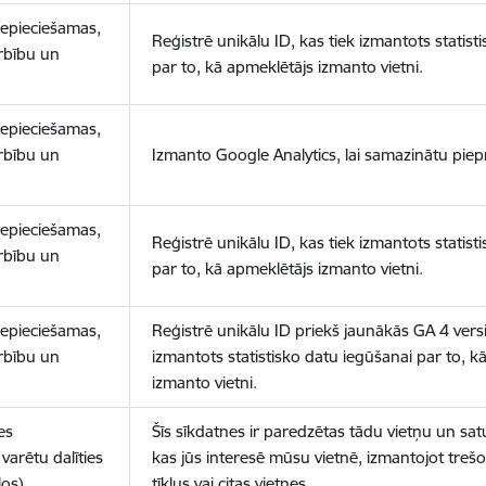
nepieciešamas,
Reģistrē unikālu ID, kas tiek izmantots statist
arbību un
par to, kā apmeklētājs izmanto vietni.
nepieciešamas,
arbību un
Izmanto Google Analytics, lai samazinātu piep
nepieciešamas,
Reģistrē unikālu ID, kas tiek izmantots statist
arbību un
par to, kā apmeklētājs izmanto vietni.
nepieciešamas,
Reģistrē unikālu ID priekš jaunākās GA 4 versij
arbību un
izmantots statistisko datu iegūšanai par to, k
izmanto vietni.
es
Šīs sīkdatnes ir paredzētas tādu vietņu un sat
varētu dalīties
kas jūs interesē mūsu vietnē, izmantojot treš
los)
tīklus vai citas vietnes.