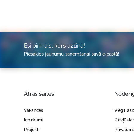
Esi pirmais, kurš uzzina!
Piesakies jaunumu saņemšanai savā e-pastā!
Kājene
Ātrās saites
Noderīg
Vakances
Viegli lasī
Iepirkumi
Piekļūsta
Projekti
Privātuma