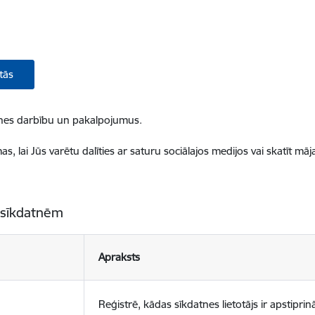
tās
ietnes darbību un pakalpojumus.
, lai Jūs varētu dalīties ar saturu sociālajos medijos vai skatīt mā
 sīkdatnēm
Apraksts
Reģistrē, kādas sīkdatnes lietotājs ir apstiprinā