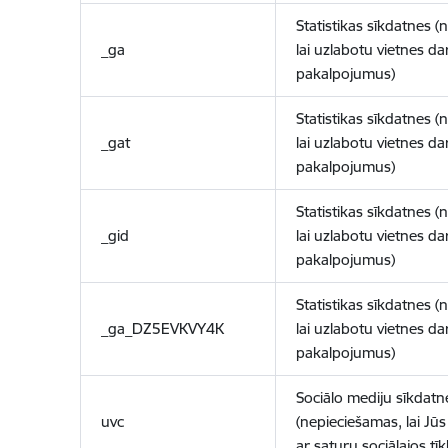
Statistikas sīkdatnes (
_ga
lai uzlabotu vietnes d
pakalpojumus)
Statistikas sīkdatnes (
_gat
lai uzlabotu vietnes d
pakalpojumus)
Statistikas sīkdatnes (
_gid
lai uzlabotu vietnes d
pakalpojumus)
Statistikas sīkdatnes (
_ga_DZ5EVKVY4K
lai uzlabotu vietnes d
pakalpojumus)
Sociālo mediju sīkdatn
uvc
(nepieciešamas, lai Jūs 
ar saturu sociālajos tīk