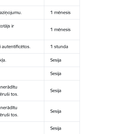
 paziņojumu.
1 mēnesis
otājs ir
1 mēnesis
 autentificētos.
1 stunda
kļa.
Sesija
Sesija
 nerādītu
Sesija
ēruši tos.
 nerādītu
Sesija
ēruši tos.
Sesija