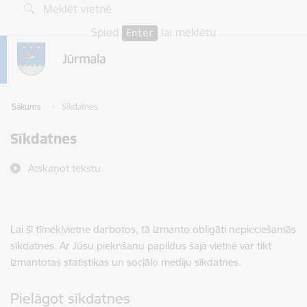
Pāriet uz lapas saturu
Spied
lai meklētu
Enter
Sākums
Sīkdatnes
Sīkdatnes
Atskaņot tekstu
Lai šī tīmekļvietne darbotos, tā izmanto obligāti nepieciešamās
sīkdatnes. Ar Jūsu piekrišanu papildus šajā vietnē var tikt
izmantotas statistikas un sociālo mediju sīkdatnes.
Pielāgot sīkdatnes