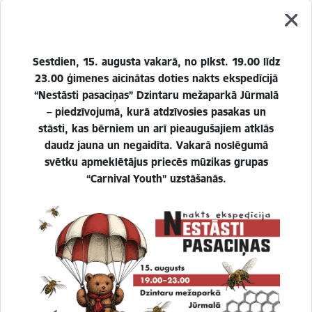
Reģistrē unikālu ID, kas tiek izmantots
statistisko datu iegūšanai par to, kā
apmeklētājs izmanto vietni.
Sestdien, 15. augusta vakarā, no plkst. 19.00 līdz
23.00 ģimenes aicinātas doties nakts ekspedīcijā
2 gadi
“Nestāsti pasaciņas” Dzintaru mežaparkā Jūrmalā
– piedzīvojumā, kurā atdzīvosies pasakas un
stāsti, kas bērniem un arī pieaugušajiem atklās
_gat
daudz jauna un negaidīta. Vakarā noslēgumā
Statistikas sīkdatnes (nepieciešamas, lai
svētku apmeklētājus priecēs mūzikas grupas
uzlabotu vietnes darbību un
“Carnival Youth” uzstāšanās.
pakalpojumus)
Izmanto Google Analytics, lai samazinātu
pieprasījuma līmeni.
1 minūte