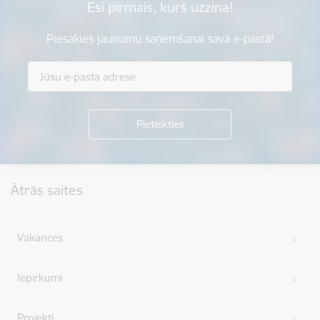
Esi pirmais, kurš uzzina!
Piesakies jaunumu saņemšanai savā e-pastā!
Kājene
Ātrās saites
Vakances
Iepirkumi
Projekti