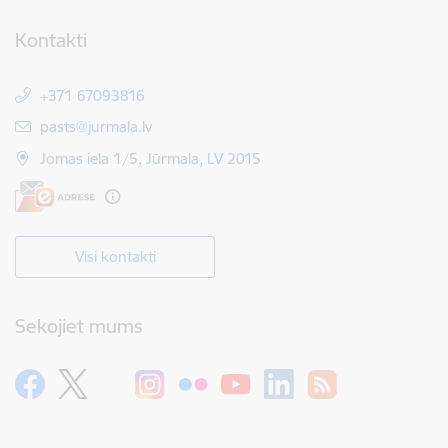
Kontakti
+371 67093816
E-pasts:
pasts@jurmala.lv
Jomas iela 1/5, Jūrmala, LV 2015
Visi kontakti
Sekojiet mums