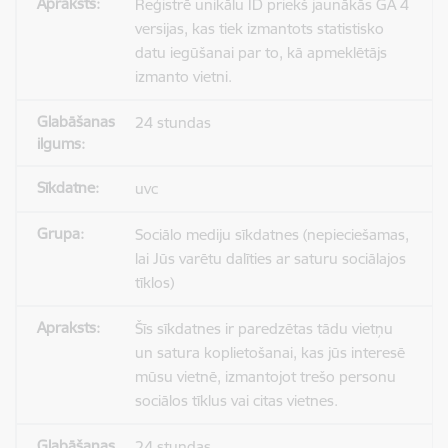
Reģistrē unikālu ID priekš jaunākās GA 4
versijas, kas tiek izmantots statistisko
datu iegūšanai par to, kā apmeklētājs
izmanto vietni.
24 stundas
uvc
Sociālo mediju sīkdatnes (nepieciešamas,
lai Jūs varētu dalīties ar saturu sociālajos
tīklos)
Šīs sīkdatnes ir paredzētas tādu vietņu
un satura koplietošanai, kas jūs interesē
mūsu vietnē, izmantojot trešo personu
sociālos tīklus vai citas vietnes.
24 stundas