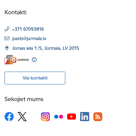
Kontakti
+371 67093816
E-pasts:
pasts@jurmala.lv
Jomas iela 1/5, Jūrmala, LV 2015
Visi kontakti
Sekojiet mums