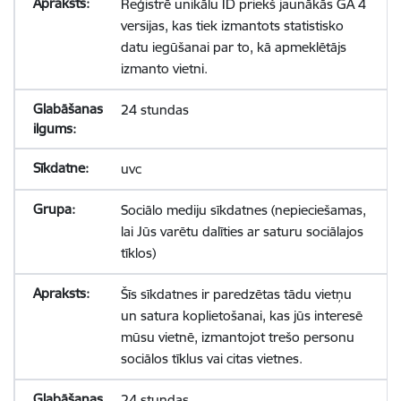
Reģistrē unikālu ID priekš jaunākās GA 4
versijas, kas tiek izmantots statistisko
datu iegūšanai par to, kā apmeklētājs
izmanto vietni.
24 stundas
uvc
Sociālo mediju sīkdatnes (nepieciešamas,
lai Jūs varētu dalīties ar saturu sociālajos
tīklos)
Šīs sīkdatnes ir paredzētas tādu vietņu
un satura koplietošanai, kas jūs interesē
mūsu vietnē, izmantojot trešo personu
sociālos tīklus vai citas vietnes.
24 stundas