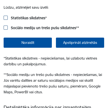
Lūdzu, atzīmējiet savu izvēli:
Statistikas sīkdatnes
*
Sociālo mediju un trešo pušu sīkdatnes
**
Noraidīt
Apstiprināt atzīmētās
*
Statistikas sīkdatnes - nepieciešamas, lai uzlabotu vietnes
darbību un pakalpojumus.
**
Sociālo mediju un trešo pušu sīkdatnes - nepieciešamas, lai
Jūs varētu dalīties ar saturu sociālajos medijos vai skatīt
mājaslapai pievienoto trešo pušu saturu, piemēram, Google
Maps, PowerBI vai citus.
Detalizētāka informācija par izmantotajām