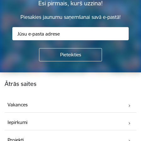
Esi pirmais, kurš uzzina!
Piesakies jaunumu saņemšanai savā e-pastā!
Kājene
Ātrās saites
Vakances
Iepirkumi
Projekti