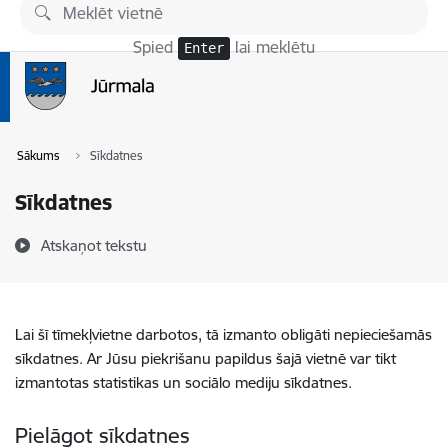
Pāriet uz lapas saturu
Spied
lai meklētu
Enter
Sākums
Sīkdatnes
Sīkdatnes
Atskaņot tekstu
Lai šī tīmekļvietne darbotos, tā izmanto obligāti nepieciešamās
sīkdatnes. Ar Jūsu piekrišanu papildus šajā vietnē var tikt
izmantotas statistikas un sociālo mediju sīkdatnes.
Pielāgot sīkdatnes