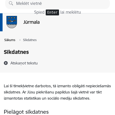
Pāriet uz lapas saturu
Spied
lai meklētu
Enter
Sākums
Sīkdatnes
Sīkdatnes
Atskaņot tekstu
Lai šī tīmekļvietne darbotos, tā izmanto obligāti nepieciešamās
sīkdatnes. Ar Jūsu piekrišanu papildus šajā vietnē var tikt
izmantotas statistikas un sociālo mediju sīkdatnes.
Pielāgot sīkdatnes