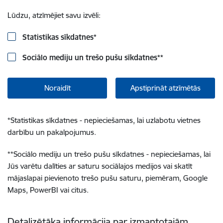
Lūdzu, atzīmējiet savu izvēli:
Statistikas sīkdatnes
*
Sociālo mediju un trešo pušu sīkdatnes
**
Noraidīt
Apstiprināt atzīmētās
*
Statistikas sīkdatnes - nepieciešamas, lai uzlabotu vietnes
darbību un pakalpojumus.
**
Sociālo mediju un trešo pušu sīkdatnes - nepieciešamas, lai
Jūs varētu dalīties ar saturu sociālajos medijos vai skatīt
mājaslapai pievienoto trešo pušu saturu, piemēram, Google
Maps, PowerBI vai citus.
Detalizētāka informācija par izmantotajām