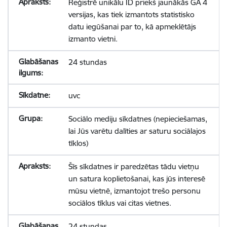
Reģistrē unikālu ID priekš jaunākās GA 4
versijas, kas tiek izmantots statistisko
datu iegūšanai par to, kā apmeklētājs
izmanto vietni.
24 stundas
uvc
Sociālo mediju sīkdatnes (nepieciešamas,
lai Jūs varētu dalīties ar saturu sociālajos
tīklos)
Šīs sīkdatnes ir paredzētas tādu vietņu
un satura koplietošanai, kas jūs interesē
mūsu vietnē, izmantojot trešo personu
sociālos tīklus vai citas vietnes.
24 stundas