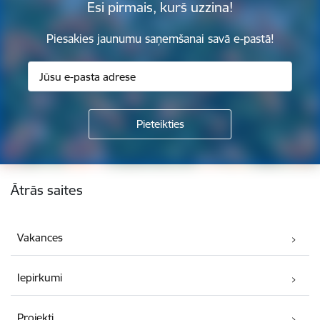
Esi pirmais, kurš uzzina!
Piesakies jaunumu saņemšanai savā e-pastā!
Kājene
Ātrās saites
Vakances
Iepirkumi
Projekti