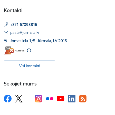
Kontakti
+371 67093816
E-pasts:
pasts@jurmala.lv
Jomas iela 1/5, Jūrmala, LV 2015
Visi kontakti
Sekojiet mums