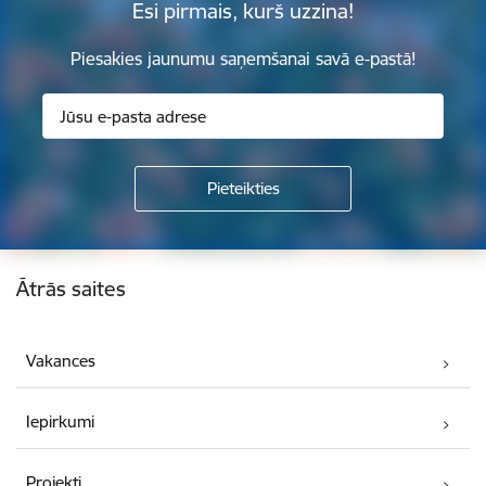
Esi pirmais, kurš uzzina!
Piesakies jaunumu saņemšanai savā e-pastā!
Kājene
Ātrās saites
Vakances
Iepirkumi
Projekti