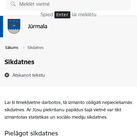
Pāriet uz lapas saturu
Spied
lai meklētu
Enter
Sākums
Sīkdatnes
Sīkdatnes
Atskaņot tekstu
Lai šī tīmekļvietne darbotos, tā izmanto obligāti nepieciešamās
sīkdatnes. Ar Jūsu piekrišanu papildus šajā vietnē var tikt
izmantotas statistikas un sociālo mediju sīkdatnes.
Pielāgot sīkdatnes