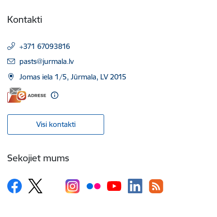
Kontakti
+371 67093816
E-pasts:
pasts@jurmala.lv
Jomas iela 1/5, Jūrmala, LV 2015
Visi kontakti
Sekojiet mums