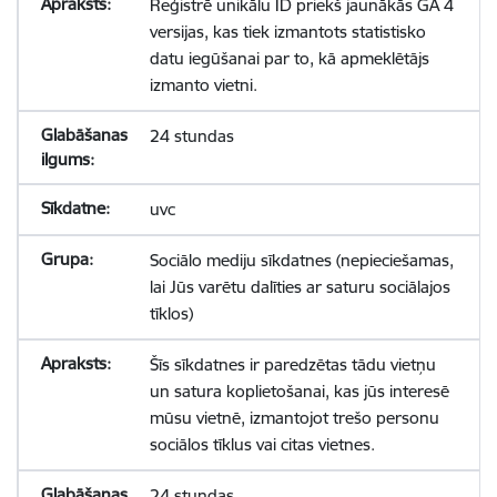
Reģistrē unikālu ID priekš jaunākās GA 4
versijas, kas tiek izmantots statistisko
datu iegūšanai par to, kā apmeklētājs
izmanto vietni.
24 stundas
uvc
Sociālo mediju sīkdatnes (nepieciešamas,
lai Jūs varētu dalīties ar saturu sociālajos
tīklos)
Šīs sīkdatnes ir paredzētas tādu vietņu
un satura koplietošanai, kas jūs interesē
mūsu vietnē, izmantojot trešo personu
sociālos tīklus vai citas vietnes.
24 stundas