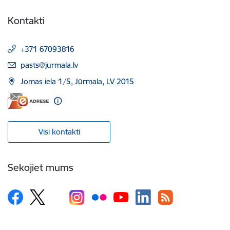
Kontakti
+371 67093816
E-pasts:
pasts@jurmala.lv
Jomas iela 1/5, Jūrmala, LV 2015
Visi kontakti
Sekojiet mums