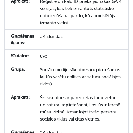
Reģistrē unikālu ID priekš jaunākās GA 4
versijas, kas tiek izmantots statistisko
datu iegūšanai par to, kā apmeklētājs
izmanto vietni.
24 stundas
uvc
Sociālo mediju sīkdatnes (nepieciešamas,
lai Jūs varētu dalīties ar saturu sociālajos
tīklos)
Šīs sīkdatnes ir paredzētas tādu vietņu
un satura koplietošanai, kas jūs interesē
mūsu vietnē, izmantojot trešo personu
sociālos tīklus vai citas vietnes.
24 stundas