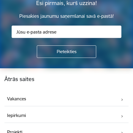
Esi pirmais, kurš uzzina!
Piesakies jaunumu saņemšanai savā e-pastā!
Kājene
Ātrās saites
Vakances
Iepirkumi
Projekti