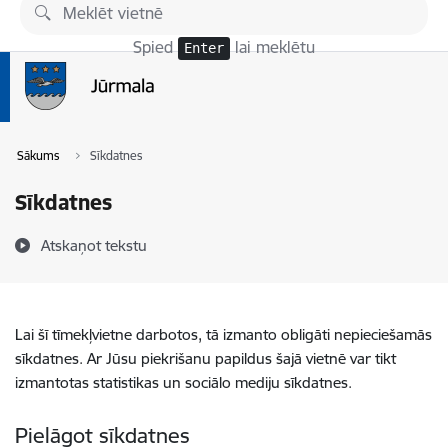
Pāriet uz lapas saturu
Spied
lai meklētu
Enter
Sākums
Sīkdatnes
Sīkdatnes
Atskaņot tekstu
Lai šī tīmekļvietne darbotos, tā izmanto obligāti nepieciešamās
sīkdatnes. Ar Jūsu piekrišanu papildus šajā vietnē var tikt
izmantotas statistikas un sociālo mediju sīkdatnes.
Pielāgot sīkdatnes