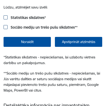
Lūdzu, atzīmējiet savu izvēli:
Statistikas sīkdatnes
*
Sociālo mediju un trešo pušu sīkdatnes
**
Noraidīt
Apstiprināt atzīmētās
*
Statistikas sīkdatnes - nepieciešamas, lai uzlabotu vietnes
darbību un pakalpojumus.
**
Sociālo mediju un trešo pušu sīkdatnes - nepieciešamas, lai
Jūs varētu dalīties ar saturu sociālajos medijos vai skatīt
mājaslapai pievienoto trešo pušu saturu, piemēram, Google
Maps, PowerBI vai citus.
Detalizētāka informācija par izmantotajām