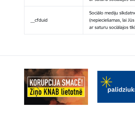
Sociālo mediju sīkdatn
__cfduid
(nepieciešamas, lai Jūs 
ar saturu sociālajos tīk