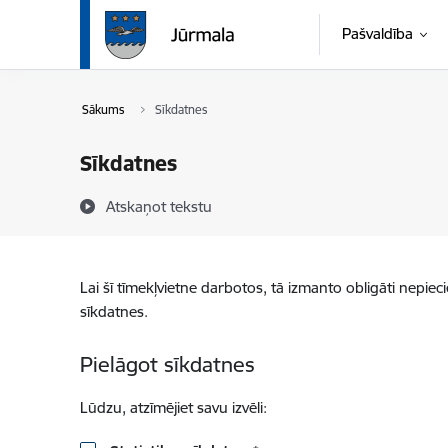
Pāriet uz lapas saturu
Pašvaldība
Sākums
Sīkdatnes
Sīkdatnes
Atskaņot tekstu
Lai šī tīmekļvietne darbotos, tā izmanto obligāti nepiec
sīkdatnes.
Pielāgot sīkdatnes
Lūdzu, atzīmējiet savu izvēli: