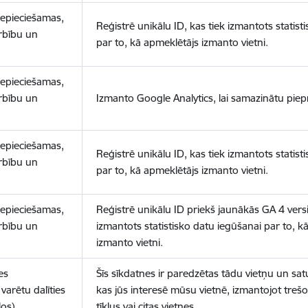
nepieciešamas,
Reģistrē unikālu ID, kas tiek izmantots statist
arbību un
par to, kā apmeklētājs izmanto vietni.
nepieciešamas,
arbību un
Izmanto Google Analytics, lai samazinātu piep
nepieciešamas,
Reģistrē unikālu ID, kas tiek izmantots statist
arbību un
par to, kā apmeklētājs izmanto vietni.
nepieciešamas,
Reģistrē unikālu ID priekš jaunākās GA 4 versij
arbību un
izmantots statistisko datu iegūšanai par to, k
izmanto vietni.
es
Šīs sīkdatnes ir paredzētas tādu vietņu un sat
varētu dalīties
kas jūs interesē mūsu vietnē, izmantojot treš
los)
tīklus vai citas vietnes.