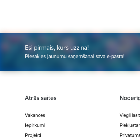
Esi pirmais, kurš uzzina!
Piesakies jaunumu saņemšanai savā e-pastā!
Kājene
Ātrās saites
Noderīg
Vakances
Viegli lasī
Iepirkumi
Piekļūsta
Projekti
Privātuma