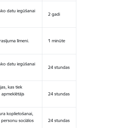
isko datu iegūšanai
2 gadi
rasījuma līmeni.
1 minūte
isko datu iegūšanai
24 stundas
as, kas tiek
ā apmeklētājs
24 stundas
ura koplietošanai,
o personu sociālos
24 stundas