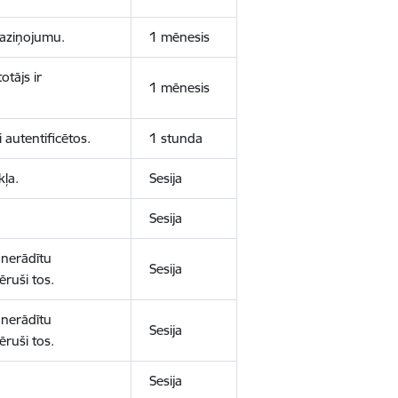
 paziņojumu.
1 mēnesis
otājs ir
1 mēnesis
 autentificētos.
1 stunda
kļa.
Sesija
Sesija
 nerādītu
Sesija
ēruši tos.
 nerādītu
Sesija
ēruši tos.
Sesija