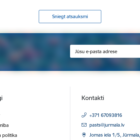
Sniegt atsauksmi
i
Kontakti
t
+371 67093816
E-pasts:
pasts@jurmala.lv
mība
Jomas iela 1/5, Jūrmala
 politika