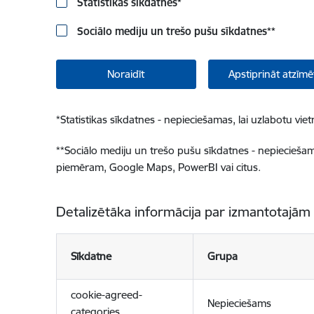
Statistikas sīkdatnes
*
Sociālo mediju un trešo pušu sīkdatnes
**
Noraidīt
Apstiprināt atzīmē
*
Statistikas sīkdatnes - nepieciešamas, lai uzlabotu v
**
Sociālo mediju un trešo pušu sīkdatnes - nepieciešamas
piemēram, Google Maps, PowerBI vai citus.
Detalizētāka informācija par izmantotajām
Sīkdatne
Grupa
cookie-agreed-
Nepieciešams
categories