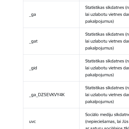
Statistikas sīkdatnes (
_ga
lai uzlabotu vietnes d
pakalpojumus)
Statistikas sīkdatnes (
_gat
lai uzlabotu vietnes d
pakalpojumus)
Statistikas sīkdatnes (
_gid
lai uzlabotu vietnes d
pakalpojumus)
Statistikas sīkdatnes (
_ga_DZ5EVKVY4K
lai uzlabotu vietnes d
pakalpojumus)
Sociālo mediju sīkdatn
uvc
(nepieciešamas, lai Jūs 
ar saturu sociālajos tīk