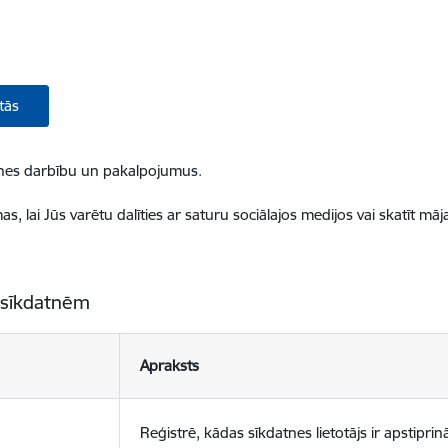
tās
ietnes darbību un pakalpojumus.
, lai Jūs varētu dalīties ar saturu sociālajos medijos vai skatīt mā
 sīkdatnēm
Apraksts
Reģistrē, kādas sīkdatnes lietotājs ir apstiprinā