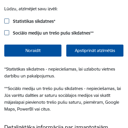
Lūdzu, atzīmējiet savu izvēli:
Statistikas sīkdatnes
*
Sociālo mediju un trešo pušu sīkdatnes
**
Noraidīt
Apstiprināt atzīmētās
*
Statistikas sīkdatnes - nepieciešamas, lai uzlabotu vietnes
darbību un pakalpojumus.
**
Sociālo mediju un trešo pušu sīkdatnes - nepieciešamas, lai
Jūs varētu dalīties ar saturu sociālajos medijos vai skatīt
mājaslapai pievienoto trešo pušu saturu, piemēram, Google
Maps, PowerBI vai citus.
Detalizētāka informācija par izmantotajām