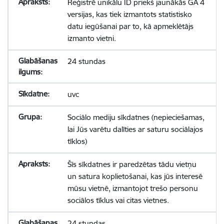
Reģistrē unikālu ID priekš jaunākās GA 4
versijas, kas tiek izmantots statistisko
datu iegūšanai par to, kā apmeklētājs
izmanto vietni.
24 stundas
uvc
Sociālo mediju sīkdatnes (nepieciešamas,
lai Jūs varētu dalīties ar saturu sociālajos
tīklos)
Šīs sīkdatnes ir paredzētas tādu vietņu
un satura koplietošanai, kas jūs interesē
mūsu vietnē, izmantojot trešo personu
sociālos tīklus vai citas vietnes.
24 stundas