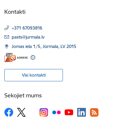
Kontakti
+371 67093816
E-pasts:
pasts@jurmala.lv
Jomas iela 1/5, Jūrmala, LV 2015
Visi kontakti
Sekojiet mums