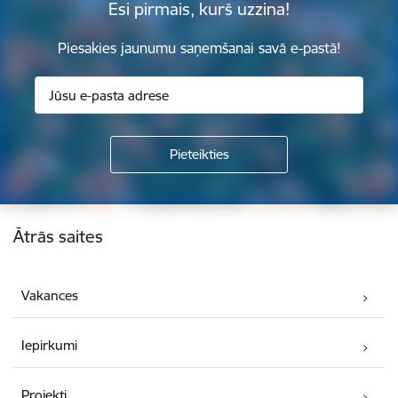
Esi pirmais, kurš uzzina!
Piesakies jaunumu saņemšanai savā e-pastā!
Kājene
Ātrās saites
Vakances
Iepirkumi
Projekti