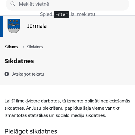
Pāriet uz lapas saturu
Spied
lai meklētu
Enter
Sākums
Sīkdatnes
Sīkdatnes
Atskaņot tekstu
Lai šī tīmekļvietne darbotos, tā izmanto obligāti nepieciešamās
sīkdatnes. Ar Jūsu piekrišanu papildus šajā vietnē var tikt
izmantotas statistikas un sociālo mediju sīkdatnes.
Pielāgot sīkdatnes