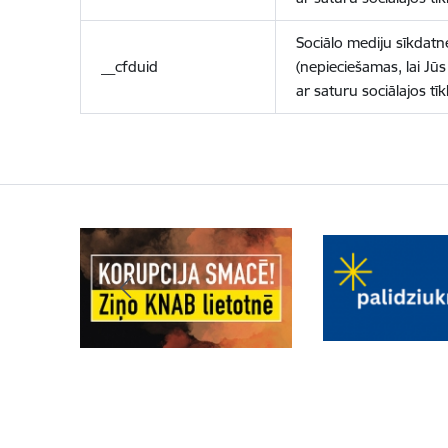
Sociālo mediju sīkdatn
__cfduid
(nepieciešamas, lai Jūs 
ar saturu sociālajos tīk