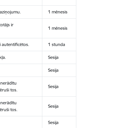
 paziņojumu.
1 mēnesis
otājs ir
1 mēnesis
 autentificētos.
1 stunda
kļa.
Sesija
Sesija
 nerādītu
Sesija
ēruši tos.
 nerādītu
Sesija
ēruši tos.
Sesija