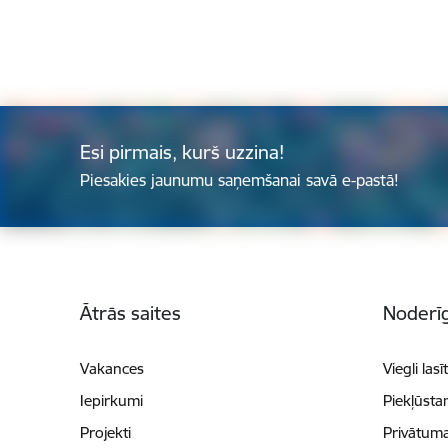
Esi pirmais, kurš uzzina!
Piesakies jaunumu saņemšanai savā e-pastā!
Kājene
Ātrās saites
Noderīg
Vakances
Viegli lasī
Iepirkumi
Piekļūsta
Projekti
Privātuma