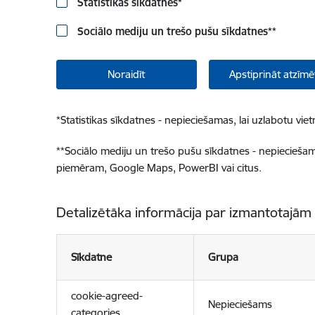
Statistikas sīkdatnes
*
Sociālo mediju un trešo pušu sīkdatnes
**
Noraidīt
Apstiprināt atzīmē
*
Statistikas sīkdatnes - nepieciešamas, lai uzlabotu v
**
Sociālo mediju un trešo pušu sīkdatnes - nepieciešamas
piemēram, Google Maps, PowerBI vai citus.
Detalizētāka informācija par izmantotajām
Sīkdatne
Grupa
cookie-agreed-
Nepieciešams
categories