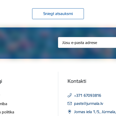
Sniegt atsauksmi
i
Kontakti
t
+371 67093816
E-pasts:
pasts@jurmala.lv
mība
Jomas iela 1/5, Jūrmala
 politika