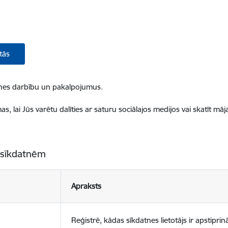
tās
ietnes darbību un pakalpojumus.
, lai Jūs varētu dalīties ar saturu sociālajos medijos vai skatīt mā
 sīkdatnēm
Apraksts
Reģistrē, kādas sīkdatnes lietotājs ir apstiprinā