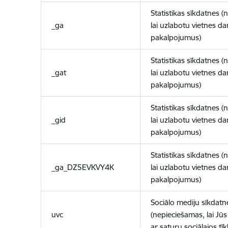
Statistikas sīkdatnes (
_ga
lai uzlabotu vietnes d
pakalpojumus)
Statistikas sīkdatnes (
_gat
lai uzlabotu vietnes d
pakalpojumus)
Statistikas sīkdatnes (
_gid
lai uzlabotu vietnes d
pakalpojumus)
Statistikas sīkdatnes (
_ga_DZ5EVKVY4K
lai uzlabotu vietnes d
pakalpojumus)
Sociālo mediju sīkdatn
uvc
(nepieciešamas, lai Jūs 
ar saturu sociālajos tīk