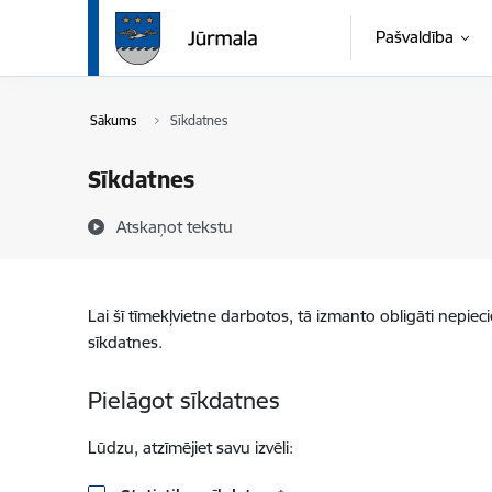
Pāriet uz lapas saturu
Pašvaldība
Sākums
Sīkdatnes
Sīkdatnes
Atskaņot tekstu
Lai šī tīmekļvietne darbotos, tā izmanto obligāti nepiec
sīkdatnes.
Pielāgot sīkdatnes
Lūdzu, atzīmējiet savu izvēli: