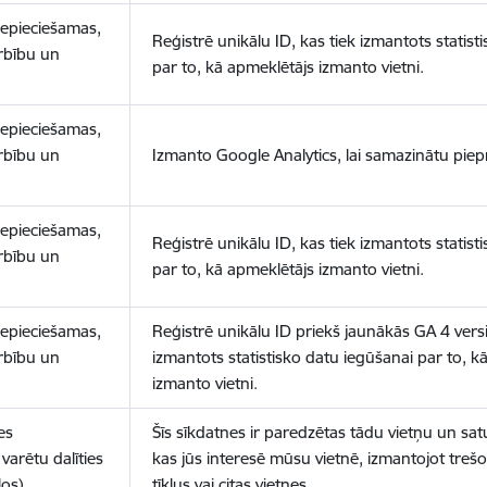
nepieciešamas,
Reģistrē unikālu ID, kas tiek izmantots statist
arbību un
par to, kā apmeklētājs izmanto vietni.
nepieciešamas,
arbību un
Izmanto Google Analytics, lai samazinātu piep
nepieciešamas,
Reģistrē unikālu ID, kas tiek izmantots statist
arbību un
par to, kā apmeklētājs izmanto vietni.
nepieciešamas,
Reģistrē unikālu ID priekš jaunākās GA 4 versij
arbību un
izmantots statistisko datu iegūšanai par to, k
izmanto vietni.
es
Šīs sīkdatnes ir paredzētas tādu vietņu un sat
varētu dalīties
kas jūs interesē mūsu vietnē, izmantojot treš
los)
tīklus vai citas vietnes.