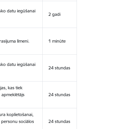
isko datu iegūšanai
2 gadi
rasījuma līmeni.
1 minūte
isko datu iegūšanai
24 stundas
as, kas tiek
ā apmeklētājs
24 stundas
ura koplietošanai,
o personu sociālos
24 stundas