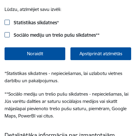
Lūdzu, atzīmējiet savu izvēli:
Statistikas sīkdatnes
*
Sociālo mediju un trešo pušu sīkdatnes
**
Noraidīt
Apstiprināt atzīmētās
*
Statistikas sīkdatnes - nepieciešamas, lai uzlabotu vietnes
darbību un pakalpojumus.
**
Sociālo mediju un trešo pušu sīkdatnes - nepieciešamas, lai
Jūs varētu dalīties ar saturu sociālajos medijos vai skatīt
mājaslapai pievienoto trešo pušu saturu, piemēram, Google
Maps, PowerBI vai citus.
Detalizētāka informācija par izmantotajām