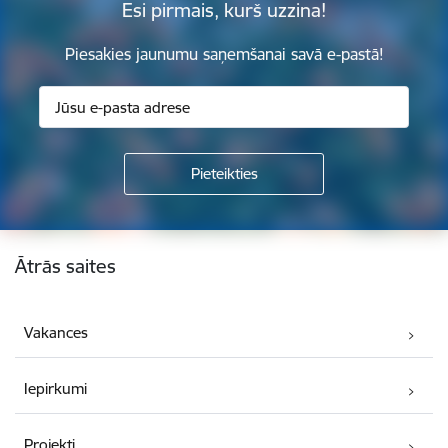
Esi pirmais, kurš uzzina!
Piesakies jaunumu saņemšanai savā e-pastā!
Kājene
Ātrās saites
Vakances
Iepirkumi
Projekti