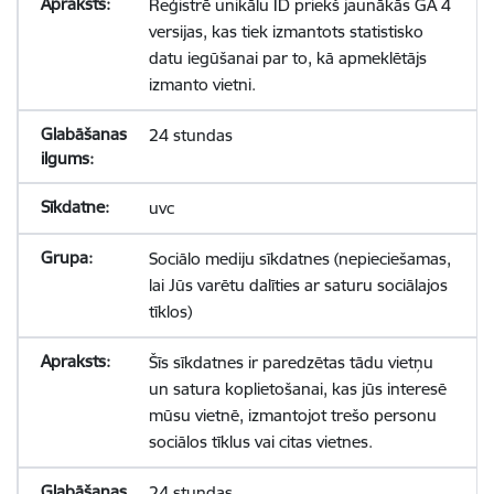
Reģistrē unikālu ID priekš jaunākās GA 4
versijas, kas tiek izmantots statistisko
datu iegūšanai par to, kā apmeklētājs
izmanto vietni.
24 stundas
uvc
Sociālo mediju sīkdatnes (nepieciešamas,
lai Jūs varētu dalīties ar saturu sociālajos
tīklos)
Šīs sīkdatnes ir paredzētas tādu vietņu
un satura koplietošanai, kas jūs interesē
mūsu vietnē, izmantojot trešo personu
sociālos tīklus vai citas vietnes.
24 stundas