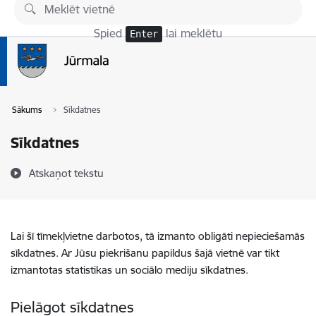
Pāriet uz lapas saturu
Spied
lai meklētu
Enter
Sākums
Sīkdatnes
Sīkdatnes
Atskaņot tekstu
Lai šī tīmekļvietne darbotos, tā izmanto obligāti nepieciešamās
sīkdatnes. Ar Jūsu piekrišanu papildus šajā vietnē var tikt
izmantotas statistikas un sociālo mediju sīkdatnes.
Pielāgot sīkdatnes