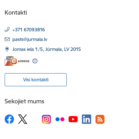
Kontakti
+371 67093816
E-pasts:
pasts@jurmala.lv
Jomas iela 1/5, Jūrmala, LV 2015
Visi kontakti
Sekojiet mums