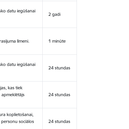
isko datu iegūšanai
2 gadi
rasījuma līmeni.
1 minūte
isko datu iegūšanai
24 stundas
as, kas tiek
ā apmeklētājs
24 stundas
ura koplietošanai,
o personu sociālos
24 stundas