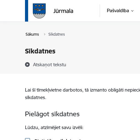
Pāriet uz lapas saturu
Pašvaldība
Sākums
Sīkdatnes
Sīkdatnes
Atskaņot tekstu
Lai šī tīmekļvietne darbotos, tā izmanto obligāti nepiec
sīkdatnes.
Pielāgot sīkdatnes
Lūdzu, atzīmējiet savu izvēli: