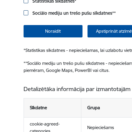
Statistikas sīkdatnes
*
Sociālo mediju un trešo pušu sīkdatnes
**
Noraidīt
Apstiprināt atzīmē
*
Statistikas sīkdatnes - nepieciešamas, lai uzlabotu v
**
Sociālo mediju un trešo pušu sīkdatnes - nepieciešamas
piemēram, Google Maps, PowerBI vai citus.
Detalizētāka informācija par izmantotajām
Sīkdatne
Grupa
cookie-agreed-
Nepieciešams
categories