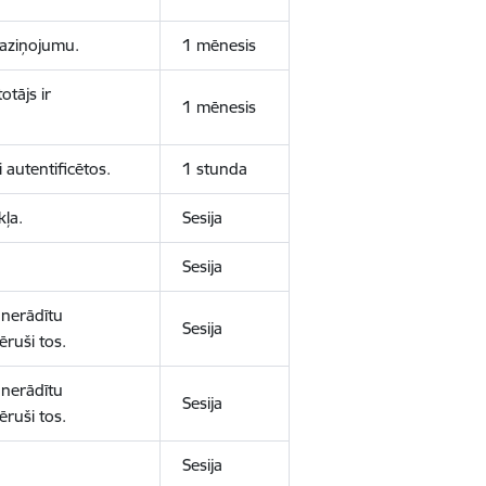
 paziņojumu.
1 mēnesis
otājs ir
1 mēnesis
 autentificētos.
1 stunda
kļa.
Sesija
Sesija
 nerādītu
Sesija
ēruši tos.
 nerādītu
Sesija
ēruši tos.
Sesija