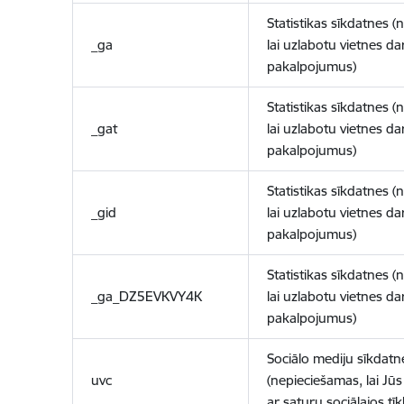
Statistikas sīkdatnes (
_ga
lai uzlabotu vietnes d
pakalpojumus)
Statistikas sīkdatnes (
_gat
lai uzlabotu vietnes d
pakalpojumus)
Statistikas sīkdatnes (
_gid
lai uzlabotu vietnes d
pakalpojumus)
Statistikas sīkdatnes (
_ga_DZ5EVKVY4K
lai uzlabotu vietnes d
pakalpojumus)
Sociālo mediju sīkdatn
uvc
(nepieciešamas, lai Jūs 
ar saturu sociālajos tīk