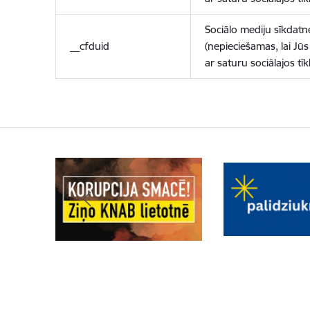
Sociālo mediju sīkdatn
__cfduid
(nepieciešamas, lai Jūs 
ar saturu sociālajos tīk