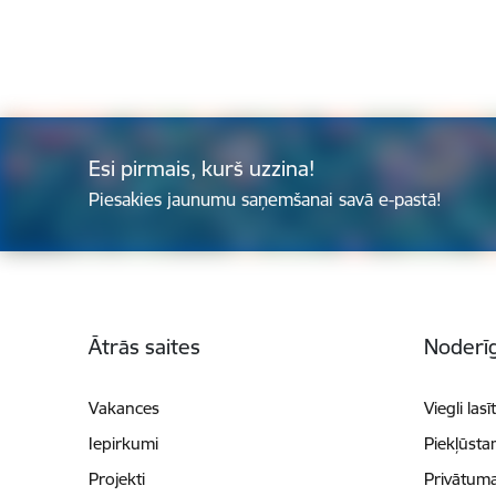
Esi pirmais, kurš uzzina!
Piesakies jaunumu saņemšanai savā e-pastā!
Kājene
Ātrās saites
Noderīg
Vakances
Viegli lasī
Iepirkumi
Piekļūsta
Projekti
Privātuma