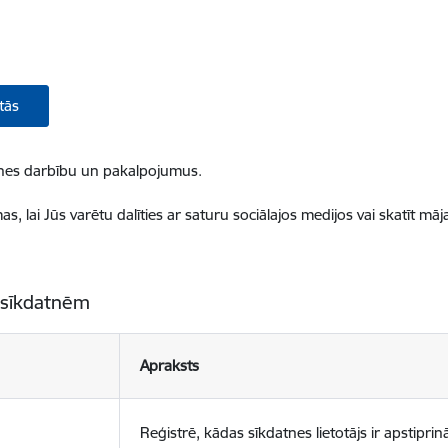
tās
ietnes darbību un pakalpojumus.
, lai Jūs varētu dalīties ar saturu sociālajos medijos vai skatīt mā
 sīkdatnēm
Apraksts
Reģistrē, kādas sīkdatnes lietotājs ir apstiprinā