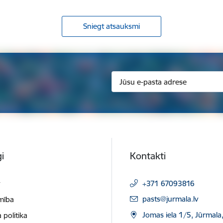
Sniegt atsauksmi
i
Kontakti
t
+371 67093816
E-pasts:
pasts@jurmala.lv
mība
Jomas iela 1/5, Jūrmala
 politika