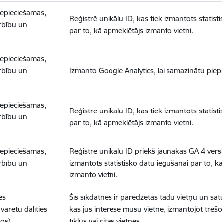
nepieciešamas,
Reģistrē unikālu ID, kas tiek izmantots statist
arbību un
par to, kā apmeklētājs izmanto vietni.
nepieciešamas,
arbību un
Izmanto Google Analytics, lai samazinātu piep
nepieciešamas,
Reģistrē unikālu ID, kas tiek izmantots statist
arbību un
par to, kā apmeklētājs izmanto vietni.
nepieciešamas,
Reģistrē unikālu ID priekš jaunākās GA 4 versij
arbību un
izmantots statistisko datu iegūšanai par to, k
izmanto vietni.
es
Šīs sīkdatnes ir paredzētas tādu vietņu un sat
varētu dalīties
kas jūs interesē mūsu vietnē, izmantojot treš
los)
tīklus vai citas vietnes.