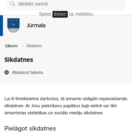
Pāriet uz lapas saturu
Spied
lai meklētu
Enter
Sākums
Sīkdatnes
Sīkdatnes
Atskaņot tekstu
Lai šī tīmekļvietne darbotos, tā izmanto obligāti nepieciešamās
sīkdatnes. Ar Jūsu piekrišanu papildus šajā vietnē var tikt
izmantotas statistikas un sociālo mediju sīkdatnes.
Pielāgot sīkdatnes