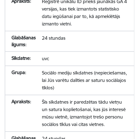
Reģistrē unikālu ID priekš jaunākās GA 4
versijas, kas tiek izmantots statistisko
datu iegūšanai par to, kā apmeklētājs
izmanto vietni.
24 stundas
uvc
Sociālo mediju sīkdatnes (nepieciešamas,
lai Jūs varētu dalīties ar saturu sociālajos
tīklos)
Šīs sīkdatnes ir paredzētas tādu vietņu
un satura koplietošanai, kas jūs interesē
mūsu vietnē, izmantojot trešo personu
sociālos tīklus vai citas vietnes.
24 stundas