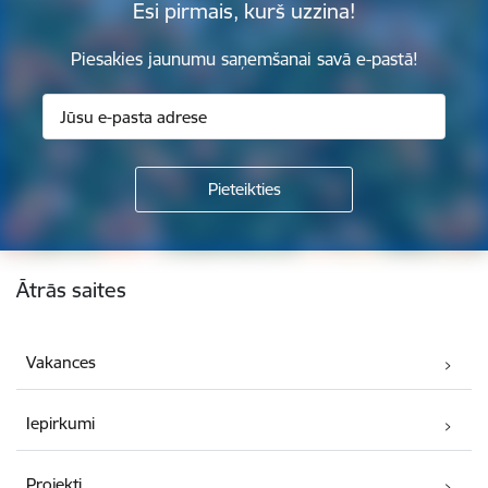
Esi pirmais, kurš uzzina!
Piesakies jaunumu saņemšanai savā e-pastā!
Kājene
Ātrās saites
Vakances
Iepirkumi
Projekti