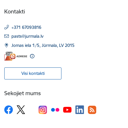
Kontakti
+371 67093816
E-pasts:
pasts@jurmala.lv
Jomas iela 1/5, Jūrmala, LV 2015
Visi kontakti
Sekojiet mums