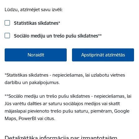
Lūdzu, atzīmējiet savu izvēli:
Statistikas sīkdatnes
*
Sociālo mediju un trešo pušu sīkdatnes
**
Noraidīt
Apstiprināt atzīmētās
*
Statistikas sīkdatnes - nepieciešamas, lai uzlabotu vietnes
darbību un pakalpojumus.
**
Sociālo mediju un trešo pušu sīkdatnes - nepieciešamas, lai
Jūs varētu dalīties ar saturu sociālajos medijos vai skatīt
mājaslapai pievienoto trešo pušu saturu, piemēram, Google
Maps, PowerBI vai citus.
Detalizētāka informācija par izmantotajām