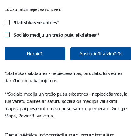
Lūdzu, atzīmējiet savu izvēli:
Statistikas sīkdatnes
*
Sociālo mediju un trešo pušu sīkdatnes
**
Noraidīt
Apstiprināt atzīmētās
*
Statistikas sīkdatnes - nepieciešamas, lai uzlabotu vietnes
darbību un pakalpojumus.
**
Sociālo mediju un trešo pušu sīkdatnes - nepieciešamas, lai
Jūs varētu dalīties ar saturu sociālajos medijos vai skatīt
mājaslapai pievienoto trešo pušu saturu, piemēram, Google
Maps, PowerBI vai citus.
Detalizētāka informācija par izmantotajām