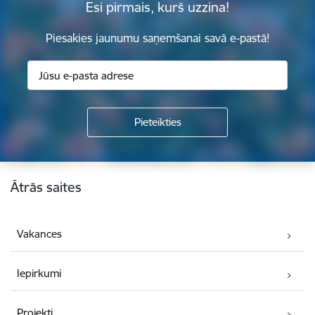
Esi pirmais, kurš uzzina!
Piesakies jaunumu saņemšanai savā e-pastā!
Kājene
Ātrās saites
Vakances
Iepirkumi
Projekti