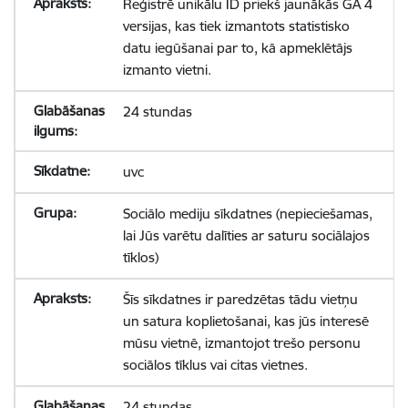
Reģistrē unikālu ID priekš jaunākās GA 4
versijas, kas tiek izmantots statistisko
datu iegūšanai par to, kā apmeklētājs
izmanto vietni.
24 stundas
uvc
Sociālo mediju sīkdatnes (nepieciešamas,
lai Jūs varētu dalīties ar saturu sociālajos
tīklos)
Šīs sīkdatnes ir paredzētas tādu vietņu
un satura koplietošanai, kas jūs interesē
mūsu vietnē, izmantojot trešo personu
sociālos tīklus vai citas vietnes.
24 stundas