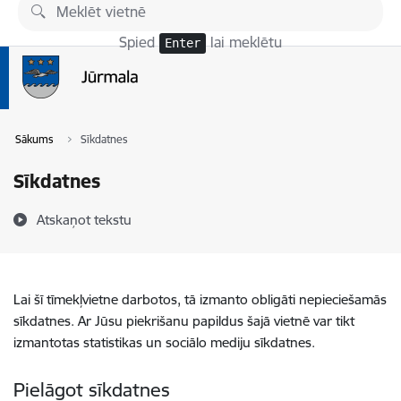
Pāriet uz lapas saturu
Spied
lai meklētu
Enter
Sākums
Sīkdatnes
Sīkdatnes
Atskaņot tekstu
Lai šī tīmekļvietne darbotos, tā izmanto obligāti nepieciešamās
sīkdatnes. Ar Jūsu piekrišanu papildus šajā vietnē var tikt
izmantotas statistikas un sociālo mediju sīkdatnes.
Pielāgot sīkdatnes