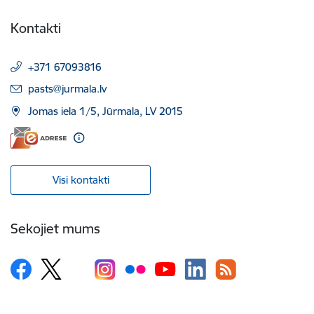
Kontakti
+371 67093816
E-pasts:
pasts@jurmala.lv
Jomas iela 1/5, Jūrmala, LV 2015
Visi kontakti
Sekojiet mums