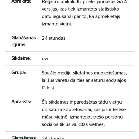
Reģistrē unikālu ID priekš jaunākās GA 4
versijas, kas tiek izmantots statistisko
datu iegūšanai par to, kā apmeklētājs
izmanto vietni.
24 stundas
uvc
Sociālo mediju sīkdatnes (nepieciešamas,
lai Jūs varētu dalīties ar saturu sociālajos
tīklos)
Šīs sīkdatnes ir paredzētas tādu vietņu
un satura koplietošanai, kas jūs interesē
mūsu vietnē, izmantojot trešo personu
sociālos tīklus vai citas vietnes.
24 stundas