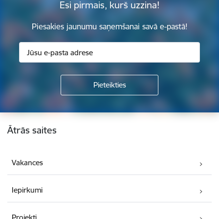
Esi pirmais, kurš uzzina!
Piesakies jaunumu saņemšanai savā e-pastā!
Kājene
Ātrās saites
Vakances
Iepirkumi
Projekti