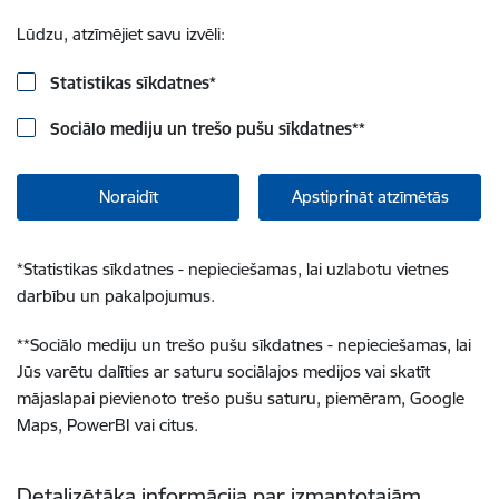
Lūdzu, atzīmējiet savu izvēli:
Statistikas sīkdatnes
*
Sociālo mediju un trešo pušu sīkdatnes
**
Noraidīt
Apstiprināt atzīmētās
*
Statistikas sīkdatnes - nepieciešamas, lai uzlabotu vietnes
darbību un pakalpojumus.
**
Sociālo mediju un trešo pušu sīkdatnes - nepieciešamas, lai
Jūs varētu dalīties ar saturu sociālajos medijos vai skatīt
mājaslapai pievienoto trešo pušu saturu, piemēram, Google
Maps, PowerBI vai citus.
Detalizētāka informācija par izmantotajām