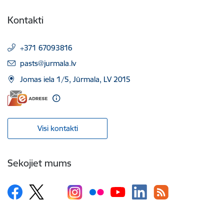
Kontakti
+371 67093816
E-pasts:
pasts@jurmala.lv
Jomas iela 1/5, Jūrmala, LV 2015
Visi kontakti
Sekojiet mums