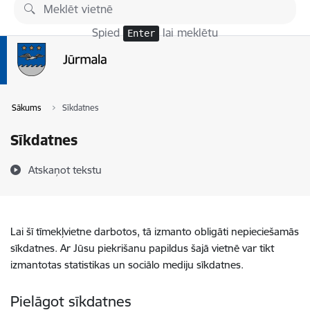
Pāriet uz lapas saturu
Spied
lai meklētu
Enter
Sākums
Sīkdatnes
Sīkdatnes
Atskaņot tekstu
Lai šī tīmekļvietne darbotos, tā izmanto obligāti nepieciešamās
sīkdatnes. Ar Jūsu piekrišanu papildus šajā vietnē var tikt
izmantotas statistikas un sociālo mediju sīkdatnes.
Pielāgot sīkdatnes