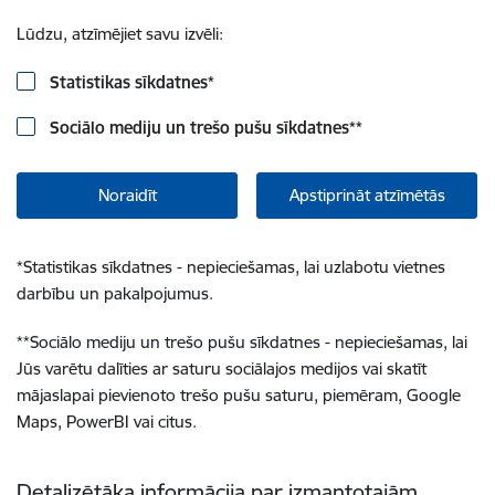
Lūdzu, atzīmējiet savu izvēli:
Statistikas sīkdatnes
*
Sociālo mediju un trešo pušu sīkdatnes
**
Noraidīt
Apstiprināt atzīmētās
*
Statistikas sīkdatnes - nepieciešamas, lai uzlabotu vietnes
darbību un pakalpojumus.
**
Sociālo mediju un trešo pušu sīkdatnes - nepieciešamas, lai
Jūs varētu dalīties ar saturu sociālajos medijos vai skatīt
mājaslapai pievienoto trešo pušu saturu, piemēram, Google
Maps, PowerBI vai citus.
Detalizētāka informācija par izmantotajām