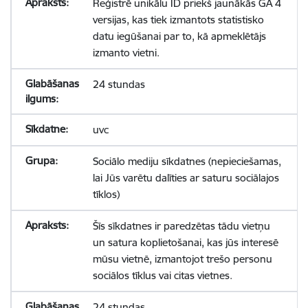
Reģistrē unikālu ID priekš jaunākās GA 4
versijas, kas tiek izmantots statistisko
datu iegūšanai par to, kā apmeklētājs
izmanto vietni.
24 stundas
uvc
Sociālo mediju sīkdatnes (nepieciešamas,
lai Jūs varētu dalīties ar saturu sociālajos
tīklos)
Šīs sīkdatnes ir paredzētas tādu vietņu
un satura koplietošanai, kas jūs interesē
mūsu vietnē, izmantojot trešo personu
sociālos tīklus vai citas vietnes.
24 stundas