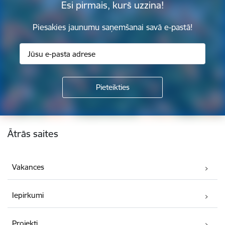
Esi pirmais, kurš uzzina!
Piesakies jaunumu saņemšanai savā e-pastā!
Kājene
Ātrās saites
Vakances
Iepirkumi
Projekti