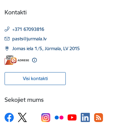
Kontakti
+371 67093816
E-pasts:
pasts@jurmala.lv
Jomas iela 1/5, Jūrmala, LV 2015
Visi kontakti
Sekojiet mums