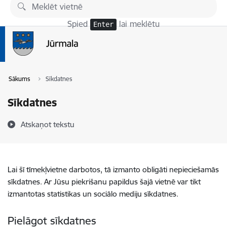
Pāriet uz lapas saturu
Spied
lai meklētu
Enter
Sākums
Sīkdatnes
Sīkdatnes
Atskaņot tekstu
Lai šī tīmekļvietne darbotos, tā izmanto obligāti nepieciešamās
sīkdatnes. Ar Jūsu piekrišanu papildus šajā vietnē var tikt
izmantotas statistikas un sociālo mediju sīkdatnes.
Pielāgot sīkdatnes