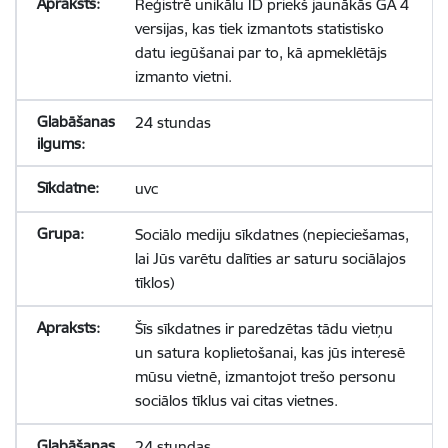
Reģistrē unikālu ID priekš jaunākās GA 4
versijas, kas tiek izmantots statistisko
datu iegūšanai par to, kā apmeklētājs
izmanto vietni.
24 stundas
uvc
Sociālo mediju sīkdatnes (nepieciešamas,
lai Jūs varētu dalīties ar saturu sociālajos
tīklos)
Šīs sīkdatnes ir paredzētas tādu vietņu
un satura koplietošanai, kas jūs interesē
mūsu vietnē, izmantojot trešo personu
sociālos tīklus vai citas vietnes.
24 stundas