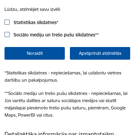
Lūdzu, atzīmējiet savu izvēli:
Statistikas sīkdatnes
*
Sociālo mediju un trešo pušu sīkdatnes
**
Noraidīt
Apstiprināt atzīmētās
*
Statistikas sīkdatnes - nepieciešamas, lai uzlabotu vietnes
darbību un pakalpojumus.
**
Sociālo mediju un trešo pušu sīkdatnes - nepieciešamas, lai
Jūs varētu dalīties ar saturu sociālajos medijos vai skatīt
mājaslapai pievienoto trešo pušu saturu, piemēram, Google
Maps, PowerBI vai citus.
Detalizētāka informācija par izmantotajām