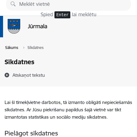
Pāriet uz lapas saturu
Spied
lai meklētu
Enter
Sākums
Sīkdatnes
Sīkdatnes
Atskaņot tekstu
Lai šī tīmekļvietne darbotos, tā izmanto obligāti nepieciešamās
sīkdatnes. Ar Jūsu piekrišanu papildus šajā vietnē var tikt
izmantotas statistikas un sociālo mediju sīkdatnes.
Pielāgot sīkdatnes