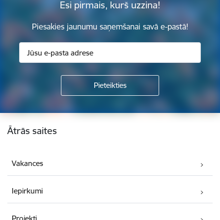
Esi pirmais, kurš uzzina!
Piesakies jaunumu saņemšanai savā e-pastā!
Kājene
Ātrās saites
Vakances
Iepirkumi
Projekti