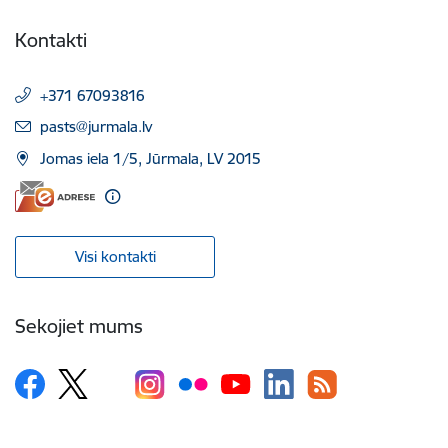
Kontakti
+371 67093816
E-pasts:
pasts@jurmala.lv
Jomas iela 1/5, Jūrmala, LV 2015
Visi kontakti
Sekojiet mums