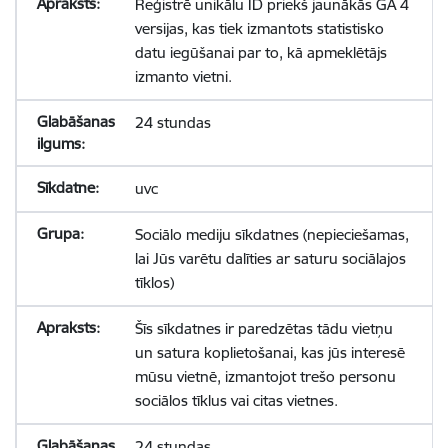
Reģistrē unikālu ID priekš jaunākās GA 4
versijas, kas tiek izmantots statistisko
datu iegūšanai par to, kā apmeklētājs
izmanto vietni.
24 stundas
uvc
Sociālo mediju sīkdatnes (nepieciešamas,
lai Jūs varētu dalīties ar saturu sociālajos
tīklos)
Šīs sīkdatnes ir paredzētas tādu vietņu
un satura koplietošanai, kas jūs interesē
mūsu vietnē, izmantojot trešo personu
sociālos tīklus vai citas vietnes.
24 stundas