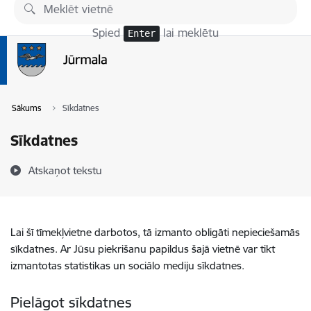
Pāriet uz lapas saturu
Spied
lai meklētu
Enter
Sākums
Sīkdatnes
Sīkdatnes
Atskaņot tekstu
Lai šī tīmekļvietne darbotos, tā izmanto obligāti nepieciešamās
sīkdatnes. Ar Jūsu piekrišanu papildus šajā vietnē var tikt
izmantotas statistikas un sociālo mediju sīkdatnes.
Pielāgot sīkdatnes