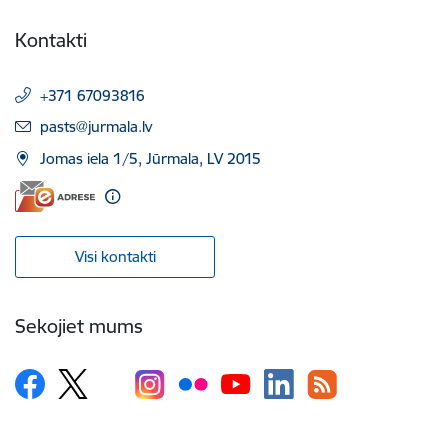
Kontakti
+371 67093816
E-pasts:
pasts@jurmala.lv
Jomas iela 1/5, Jūrmala, LV 2015
Visi kontakti
Sekojiet mums