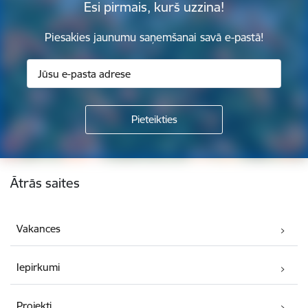
Esi pirmais, kurš uzzina!
Piesakies jaunumu saņemšanai savā e-pastā!
Kājene
Ātrās saites
Vakances
Iepirkumi
Projekti