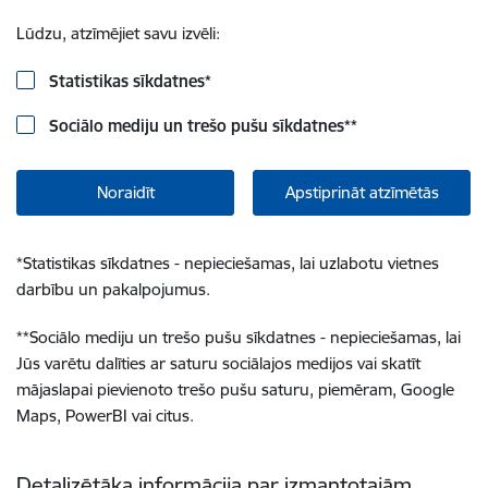
Lūdzu, atzīmējiet savu izvēli:
Statistikas sīkdatnes
*
Sociālo mediju un trešo pušu sīkdatnes
**
Noraidīt
Apstiprināt atzīmētās
*
Statistikas sīkdatnes - nepieciešamas, lai uzlabotu vietnes
darbību un pakalpojumus.
**
Sociālo mediju un trešo pušu sīkdatnes - nepieciešamas, lai
Jūs varētu dalīties ar saturu sociālajos medijos vai skatīt
mājaslapai pievienoto trešo pušu saturu, piemēram, Google
Maps, PowerBI vai citus.
Detalizētāka informācija par izmantotajām