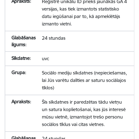
Reģistrē unikālu ID priekš jaunākās GA 4
versijas, kas tiek izmantots statistisko
datu iegūšanai par to, kā apmeklētājs
izmanto vietni.
24 stundas
uvc
Sociālo mediju sīkdatnes (nepieciešamas,
lai Jūs varētu dalīties ar saturu sociālajos
tīklos)
Šīs sīkdatnes ir paredzētas tādu vietņu
un satura koplietošanai, kas jūs interesē
mūsu vietnē, izmantojot trešo personu
sociālos tīklus vai citas vietnes.
24 stundas