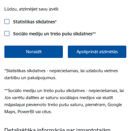
Lūdzu, atzīmējiet savu izvēli:
Statistikas sīkdatnes
*
Sociālo mediju un trešo pušu sīkdatnes
**
Noraidīt
Apstiprināt atzīmētās
*
Statistikas sīkdatnes - nepieciešamas, lai uzlabotu vietnes
darbību un pakalpojumus.
**
Sociālo mediju un trešo pušu sīkdatnes - nepieciešamas, lai
Jūs varētu dalīties ar saturu sociālajos medijos vai skatīt
mājaslapai pievienoto trešo pušu saturu, piemēram, Google
Maps, PowerBI vai citus.
Detalizētāka informācija par izmantotajām