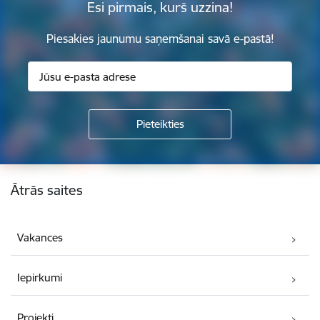
Esi pirmais, kurš uzzina!
Piesakies jaunumu saņemšanai savā e-pastā!
Kājene
Ātrās saites
Vakances
Iepirkumi
Projekti