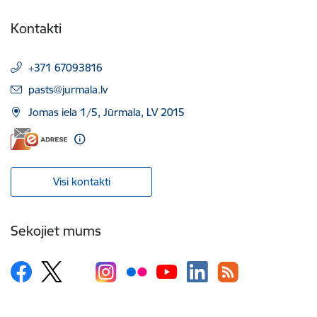
Kontakti
+371 67093816
E-pasts:
pasts@jurmala.lv
Jomas iela 1/5, Jūrmala, LV 2015
Visi kontakti
Sekojiet mums