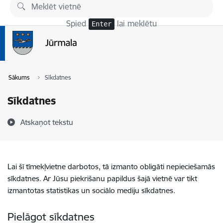
Pāriet uz lapas saturu
Spied
lai meklētu
Enter
Sākums
Sīkdatnes
Sīkdatnes
Atskaņot tekstu
Lai šī tīmekļvietne darbotos, tā izmanto obligāti nepieciešamās
sīkdatnes. Ar Jūsu piekrišanu papildus šajā vietnē var tikt
izmantotas statistikas un sociālo mediju sīkdatnes.
Pielāgot sīkdatnes