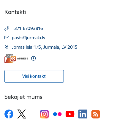
Kontakti
+371 67093816
E-pasts:
pasts@jurmala.lv
Jomas iela 1/5, Jūrmala, LV 2015
Visi kontakti
Sekojiet mums