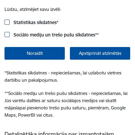
Lūdzu, atzīmējiet savu izvēli:
Statistikas sīkdatnes
*
Sociālo mediju un trešo pušu sīkdatnes
**
Noraidīt
Apstiprināt atzīmētās
*
Statistikas sīkdatnes - nepieciešamas, lai uzlabotu vietnes
darbību un pakalpojumus.
**
Sociālo mediju un trešo pušu sīkdatnes - nepieciešamas, lai
Jūs varētu dalīties ar saturu sociālajos medijos vai skatīt
mājaslapai pievienoto trešo pušu saturu, piemēram, Google
Maps, PowerBI vai citus.
Detalizētāka informācija par izmantotajām