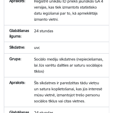
Reģistrē unikālu ID priekš jaunākās GA 4
versijas, kas tiek izmantots statistisko
datu iegūšanai par to, kā apmeklētājs
izmanto vietni.
24 stundas
uvc
Sociālo mediju sīkdatnes (nepieciešamas,
lai Jūs varētu dalīties ar saturu sociālajos
tīklos)
Šīs sīkdatnes ir paredzētas tādu vietņu
un satura koplietošanai, kas jūs interesē
mūsu vietnē, izmantojot trešo personu
sociālos tīklus vai citas vietnes.
24 stundas