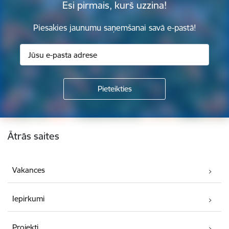
Esi pirmais, kurš uzzina!
Piesakies jaunumu saņemšanai savā e-pastā!
Kājene
Ātrās saites
Vakances
Iepirkumi
Projekti