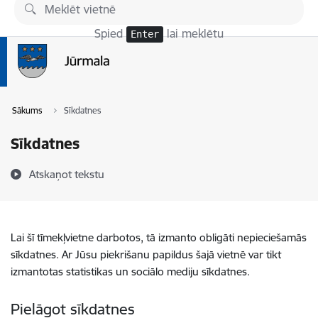
Pāriet uz lapas saturu
Spied
lai meklētu
Enter
Sākums
Sīkdatnes
Sīkdatnes
Atskaņot tekstu
Lai šī tīmekļvietne darbotos, tā izmanto obligāti nepieciešamās
sīkdatnes. Ar Jūsu piekrišanu papildus šajā vietnē var tikt
izmantotas statistikas un sociālo mediju sīkdatnes.
Pielāgot sīkdatnes