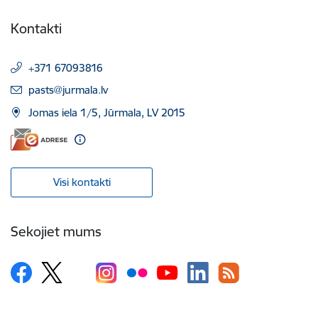
Kontakti
+371 67093816
E-pasts:
pasts@jurmala.lv
Jomas iela 1/5, Jūrmala, LV 2015
Visi kontakti
Sekojiet mums