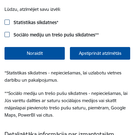
Lūdzu, atzīmējiet savu izvēli:
Statistikas sīkdatnes
*
Sociālo mediju un trešo pušu sīkdatnes
**
Noraidīt
Apstiprināt atzīmētās
*
Statistikas sīkdatnes - nepieciešamas, lai uzlabotu vietnes
darbību un pakalpojumus.
**
Sociālo mediju un trešo pušu sīkdatnes - nepieciešamas, lai
Jūs varētu dalīties ar saturu sociālajos medijos vai skatīt
mājaslapai pievienoto trešo pušu saturu, piemēram, Google
Maps, PowerBI vai citus.
Detalizētāka informācija par izmantotajām