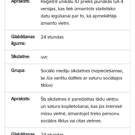
Reģistrē unikālu ID priekš jaunākās GA 4
versijas, kas tiek izmantots statistisko
datu iegūšanai par to, kā apmeklētājs
izmanto vietni.
24 stundas
uvc
Sociālo mediju sīkdatnes (nepieciešamas,
lai Jūs varētu dalīties ar saturu sociālajos
tīklos)
Šīs sīkdatnes ir paredzētas tādu vietņu
un satura koplietošanai, kas jūs interesē
mūsu vietnē, izmantojot trešo personu
sociālos tīklus vai citas vietnes.
24 stundas