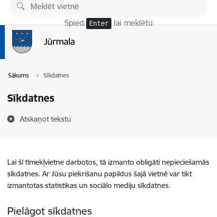
Pāriet uz lapas saturu
Spied
lai meklētu
Enter
Sākums
Sīkdatnes
Sīkdatnes
Atskaņot tekstu
Lai šī tīmekļvietne darbotos, tā izmanto obligāti nepieciešamās
sīkdatnes. Ar Jūsu piekrišanu papildus šajā vietnē var tikt
izmantotas statistikas un sociālo mediju sīkdatnes.
Pielāgot sīkdatnes