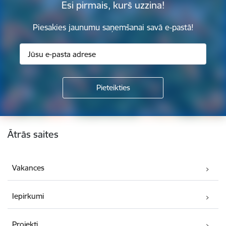
Esi pirmais, kurš uzzina!
Piesakies jaunumu saņemšanai savā e-pastā!
Kājene
Ātrās saites
Vakances
Iepirkumi
Projekti