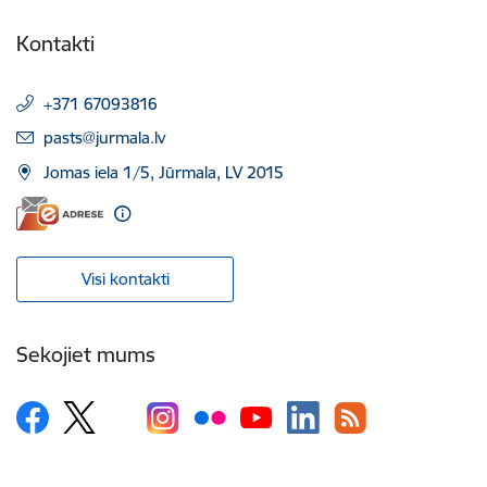
Kontakti
+371 67093816
E-pasts:
pasts@jurmala.lv
Jomas iela 1/5, Jūrmala, LV 2015
Visi kontakti
Sekojiet mums