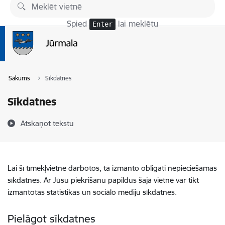
Pāriet uz lapas saturu
Spied
lai meklētu
Enter
Sākums
Sīkdatnes
Sīkdatnes
Atskaņot tekstu
Lai šī tīmekļvietne darbotos, tā izmanto obligāti nepieciešamās
sīkdatnes. Ar Jūsu piekrišanu papildus šajā vietnē var tikt
izmantotas statistikas un sociālo mediju sīkdatnes.
Pielāgot sīkdatnes