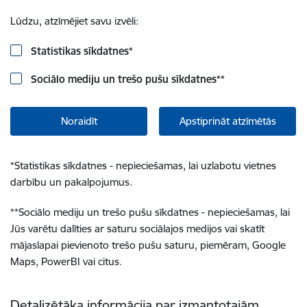
Lūdzu, atzīmējiet savu izvēli:
Statistikas sīkdatnes
*
Sociālo mediju un trešo pušu sīkdatnes
**
Noraidīt
Apstiprināt atzīmētās
*
Statistikas sīkdatnes - nepieciešamas, lai uzlabotu vietnes
darbību un pakalpojumus.
**
Sociālo mediju un trešo pušu sīkdatnes - nepieciešamas, lai
Jūs varētu dalīties ar saturu sociālajos medijos vai skatīt
mājaslapai pievienoto trešo pušu saturu, piemēram, Google
Maps, PowerBI vai citus.
Detalizētāka informācija par izmantotajām