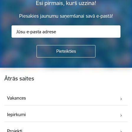
Esi pirmais, kurš uzzina!
Piesakies jaunumu saņemšanai savā e-pastā!
Kājene
Ātrās saites
Vakances
Iepirkumi
Projekti