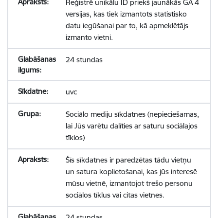
Reģistrē unikālu ID priekš jaunākās GA 4
versijas, kas tiek izmantots statistisko
datu iegūšanai par to, kā apmeklētājs
izmanto vietni.
24 stundas
uvc
Sociālo mediju sīkdatnes (nepieciešamas,
lai Jūs varētu dalīties ar saturu sociālajos
tīklos)
Šīs sīkdatnes ir paredzētas tādu vietņu
un satura koplietošanai, kas jūs interesē
mūsu vietnē, izmantojot trešo personu
sociālos tīklus vai citas vietnes.
24 stundas