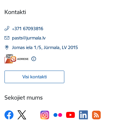
Kontakti
+371 67093816
E-pasts:
pasts@jurmala.lv
Jomas iela 1/5, Jūrmala, LV 2015
Visi kontakti
Sekojiet mums