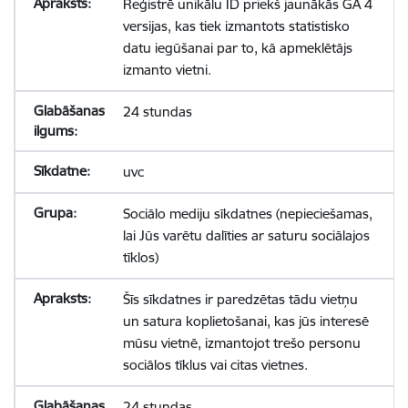
Reģistrē unikālu ID priekš jaunākās GA 4
versijas, kas tiek izmantots statistisko
datu iegūšanai par to, kā apmeklētājs
izmanto vietni.
24 stundas
uvc
Sociālo mediju sīkdatnes (nepieciešamas,
lai Jūs varētu dalīties ar saturu sociālajos
tīklos)
Šīs sīkdatnes ir paredzētas tādu vietņu
un satura koplietošanai, kas jūs interesē
mūsu vietnē, izmantojot trešo personu
sociālos tīklus vai citas vietnes.
24 stundas