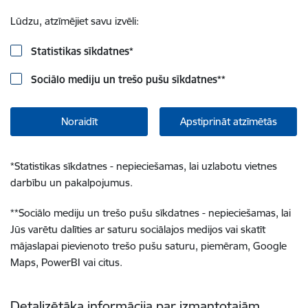
Lūdzu, atzīmējiet savu izvēli:
Statistikas sīkdatnes
*
Sociālo mediju un trešo pušu sīkdatnes
**
Noraidīt
Apstiprināt atzīmētās
*
Statistikas sīkdatnes - nepieciešamas, lai uzlabotu vietnes
darbību un pakalpojumus.
**
Sociālo mediju un trešo pušu sīkdatnes - nepieciešamas, lai
Jūs varētu dalīties ar saturu sociālajos medijos vai skatīt
mājaslapai pievienoto trešo pušu saturu, piemēram, Google
Maps, PowerBI vai citus.
Detalizētāka informācija par izmantotajām