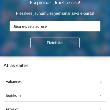
Esi pirmais, kurš uzzina!
Piesakies jaunumu saņemšanai savā e-pastā!
Kājene
Ātrās saites
Vakances
Iepirkumi
Projekti