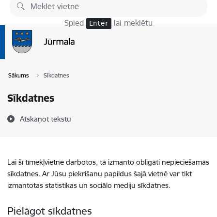
Pāriet uz lapas saturu
Spied
lai meklētu
Enter
Sākums
Sīkdatnes
Sīkdatnes
Atskaņot tekstu
Lai šī tīmekļvietne darbotos, tā izmanto obligāti nepieciešamās
sīkdatnes. Ar Jūsu piekrišanu papildus šajā vietnē var tikt
izmantotas statistikas un sociālo mediju sīkdatnes.
Pielāgot sīkdatnes