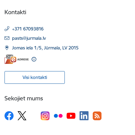
Kontakti
+371 67093816
E-pasts:
pasts@jurmala.lv
Jomas iela 1/5, Jūrmala, LV 2015
Visi kontakti
Sekojiet mums