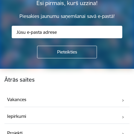
Esi pirmais, kurš uzzina!
Piesakies jaunumu saņemšanai savā e-pastā!
Kājene
Ātrās saites
Vakances
Iepirkumi
Projekti