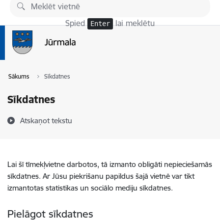
Pāriet uz lapas saturu
Spied
lai meklētu
Enter
Sākums
Sīkdatnes
Sīkdatnes
Atskaņot tekstu
Lai šī tīmekļvietne darbotos, tā izmanto obligāti nepieciešamās
sīkdatnes. Ar Jūsu piekrišanu papildus šajā vietnē var tikt
izmantotas statistikas un sociālo mediju sīkdatnes.
Pielāgot sīkdatnes