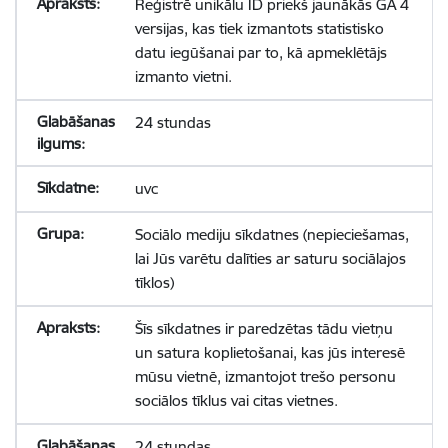
Reģistrē unikālu ID priekš jaunākās GA 4
versijas, kas tiek izmantots statistisko
datu iegūšanai par to, kā apmeklētājs
izmanto vietni.
24 stundas
uvc
Sociālo mediju sīkdatnes (nepieciešamas,
lai Jūs varētu dalīties ar saturu sociālajos
tīklos)
Šīs sīkdatnes ir paredzētas tādu vietņu
un satura koplietošanai, kas jūs interesē
mūsu vietnē, izmantojot trešo personu
sociālos tīklus vai citas vietnes.
24 stundas