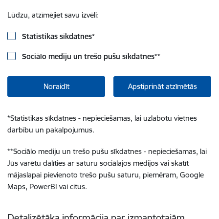
Lūdzu, atzīmējiet savu izvēli:
Statistikas sīkdatnes
*
Sociālo mediju un trešo pušu sīkdatnes
**
Noraidīt
Apstiprināt atzīmētās
*
Statistikas sīkdatnes - nepieciešamas, lai uzlabotu vietnes
darbību un pakalpojumus.
**
Sociālo mediju un trešo pušu sīkdatnes - nepieciešamas, lai
Jūs varētu dalīties ar saturu sociālajos medijos vai skatīt
mājaslapai pievienoto trešo pušu saturu, piemēram, Google
Maps, PowerBI vai citus.
Detalizētāka informācija par izmantotajām