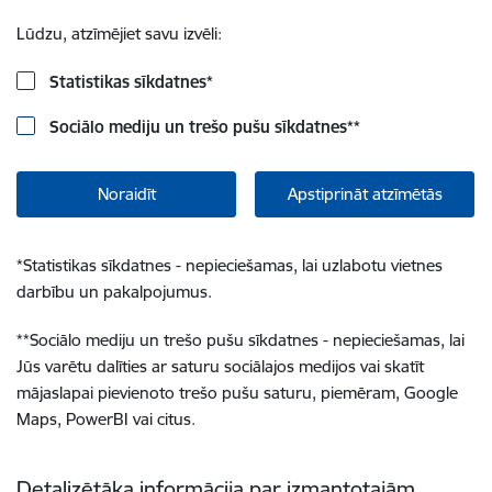
Lūdzu, atzīmējiet savu izvēli:
Statistikas sīkdatnes
*
Sociālo mediju un trešo pušu sīkdatnes
**
Noraidīt
Apstiprināt atzīmētās
*
Statistikas sīkdatnes - nepieciešamas, lai uzlabotu vietnes
darbību un pakalpojumus.
**
Sociālo mediju un trešo pušu sīkdatnes - nepieciešamas, lai
Jūs varētu dalīties ar saturu sociālajos medijos vai skatīt
mājaslapai pievienoto trešo pušu saturu, piemēram, Google
Maps, PowerBI vai citus.
Detalizētāka informācija par izmantotajām