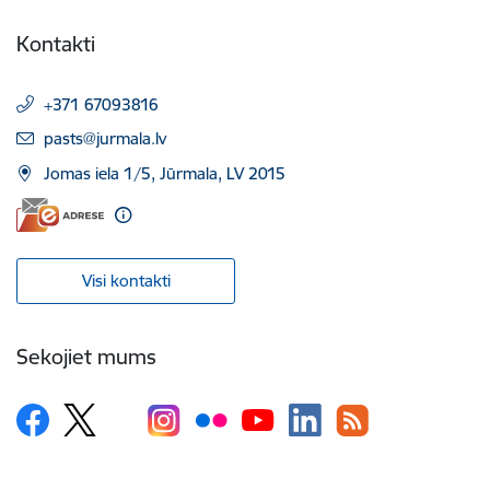
Kontakti
+371 67093816
E-pasts:
pasts@jurmala.lv
Jomas iela 1/5, Jūrmala, LV 2015
Visi kontakti
Sekojiet mums