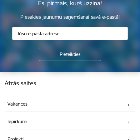
Esi pirmais, kurš uzzina!
Piesakies jaunumu saņemšanai savā e-pastā!
Kājene
Ātrās saites
Vakances
Iepirkumi
Projekti