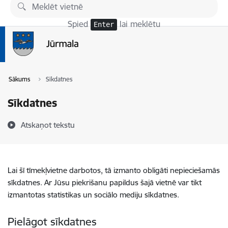
Pāriet uz lapas saturu
Spied
lai meklētu
Enter
Sākums
Sīkdatnes
Sīkdatnes
Atskaņot tekstu
Lai šī tīmekļvietne darbotos, tā izmanto obligāti nepieciešamās
sīkdatnes. Ar Jūsu piekrišanu papildus šajā vietnē var tikt
izmantotas statistikas un sociālo mediju sīkdatnes.
Pielāgot sīkdatnes