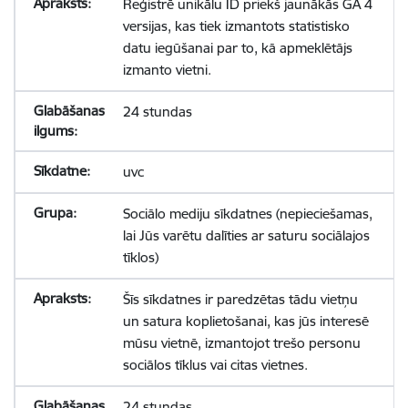
Reģistrē unikālu ID priekš jaunākās GA 4
versijas, kas tiek izmantots statistisko
datu iegūšanai par to, kā apmeklētājs
izmanto vietni.
24 stundas
uvc
Sociālo mediju sīkdatnes (nepieciešamas,
lai Jūs varētu dalīties ar saturu sociālajos
tīklos)
Šīs sīkdatnes ir paredzētas tādu vietņu
un satura koplietošanai, kas jūs interesē
mūsu vietnē, izmantojot trešo personu
sociālos tīklus vai citas vietnes.
24 stundas