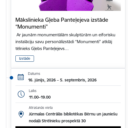
Mākslinieka Gļeba Panteļejeva izstāde
“Monumenti”
Ar jaunām monumentālām skulptūrām un eiforisku
instalāciju savu personālizstādi “Monumenti” atklāj
tēlnieks Gļebs Panteļejevs…
Izstāde
Datums
16. jūnijs, 2026 – 5. septembris, 2026
Laiks
11.00–19.00
Atrašanās vieta
Jūrmalas Centrālās bibliotēkas Bērnu un jauniešu
nodaļā Strēlnieku prospektā 30