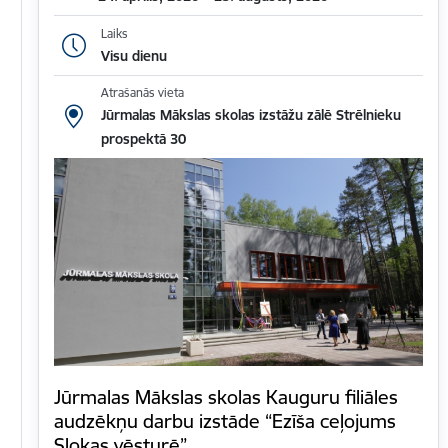
Laiks
Visu dienu
Atrašanās vieta
Jūrmalas Mākslas skolas izstāžu zālē Strēlnieku
prospektā 30
Jūrmalas Mākslas skolas Kauguru filiāles
audzēkņu darbu izstāde “Ezīša ceļojums
Slokas vēsturē”