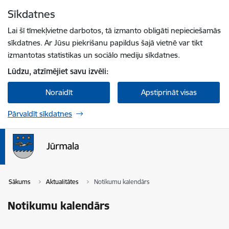
Pāriet uz lapas saturu
Sīkdatnes
Spied
lai meklētu
Enter
Lai šī tīmekļvietne darbotos, tā izmanto obligāti nepieciešamās
sīkdatnes. Ar Jūsu piekrišanu papildus šajā vietnē var tikt
izmantotas statistikas un sociālo mediju sīkdatnes.
Lūdzu, atzīmējiet savu izvēli:
Noraidīt
Apstiprināt visas
Pārvaldīt sīkdatnes
Sākums
Aktualitātes
Notikumu kalendārs
Notikumu kalendārs