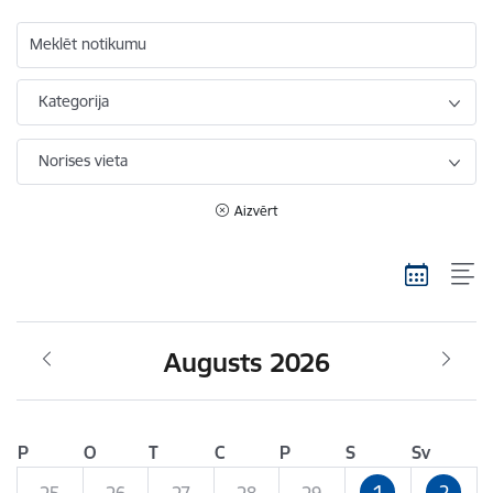
Meklēt notikumu
Kategorija
Norises vieta
Aizvērt
Augusts 2026
P
O
T
C
P
S
Sv
1
2
25
26
27
28
29