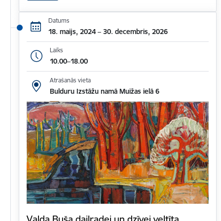
Datums
18. maijs, 2024 – 30. decembris, 2026
Laiks
10.00–18.00
Atrašanās vieta
Bulduru Izstāžu namā Muižas ielā 6
Valda Buša daiļradei un dzīvei veltīta