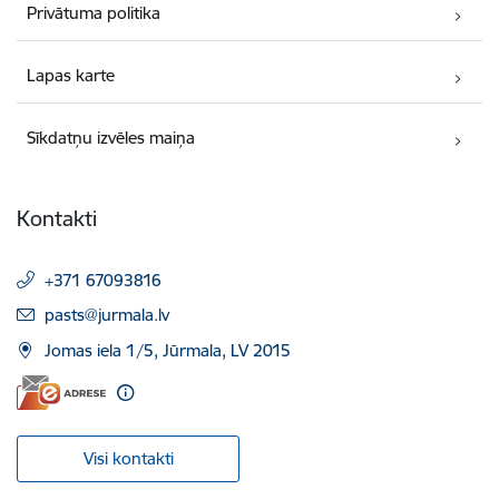
Privātuma politika
Lapas karte
Sīkdatņu izvēles maiņa
Kontakti
+371 67093816
E-pasts:
pasts@jurmala.lv
Jomas iela 1/5, Jūrmala, LV 2015
Visi kontakti