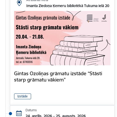
Imanta Ziedoņa Ķemeru bibliotēkā Tukuma ielā 20
Gintas Ozoliņas grāmatu izstāde “Stāsti
starp grāmatu vākiem”
Izstāde
Datums
24. aprīlis, 2026 – 25. augusts, 2026