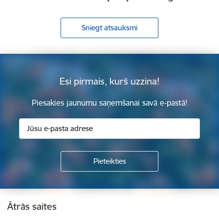
Sniegt atsauksmi
Esi pirmais, kurš uzzina!
Piesakies jaunumu saņemšanai savā e-pastā!
Kājene
Ātrās saites