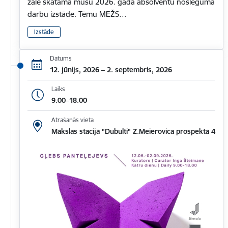
zālē skatāma mūsu 2026. gada absolventu noslēguma
darbu izstāde. Tēmu MEŽS…
Izstāde
Datums
12. jūnijs, 2026 – 2. septembris, 2026
Laiks
9.00–18.00
Atrašanās vieta
Mākslas stacijā "Dubulti" Z.Meierovica prospektā 4