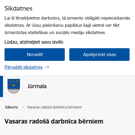
Pāriet uz lapas saturu
Sīkdatnes
Spied
lai meklētu
Enter
Lai šī tīmekļvietne darbotos, tā izmanto obligāti nepieciešamās
sīkdatnes. Ar Jūsu piekrišanu papildus šajā vietnē var tikt
izmantotas statistikas un sociālo mediju sīkdatnes.
Lūdzu, atzīmējiet savu izvēli:
Noraidīt
Apstiprināt visas
Pārvaldīt sīkdatnes
Sākums
Vasaras radošā darbnīca bērniem
Vasaras radošā darbnīca bērniem