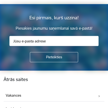
Esi pirmais, kurš uzzina!
Piesakies jaunumu saņemšanai savā e-pastā!
Kājene
Ātrās saites
Vakances