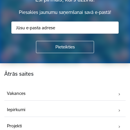
Piesakies jaunumu saņemšanai savā e-pastā!
Kājene
Ātrās saites
Vakances
Iepirkumi
Projekti