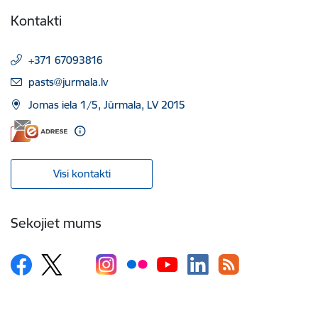
Kontakti
+371 67093816
E-pasts:
pasts@jurmala.lv
Jomas iela 1/5, Jūrmala, LV 2015
Visi kontakti
Sekojiet mums