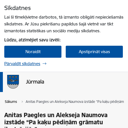
Pāriet uz lapas saturu
Sīkdatnes
Spied
lai meklētu
Enter
Lai šī tīmekļvietne darbotos, tā izmanto obligāti nepieciešamās
sīkdatnes. Ar Jūsu piekrišanu papildus šajā vietnē var tikt
izmantotas statistikas un sociālo mediju sīkdatnes.
Lūdzu, atzīmējiet savu izvēli:
Noraidīt
Apstiprināt visas
Pārvaldīt sīkdatnes
Sākums
Anitas Paegles un Alekseja Naumova izstāde “Pa kaķu pēdiņām grā
Anitas Paegles un Alekseja Naumova
izstāde “Pa kaķu pēdiņām grāmatu