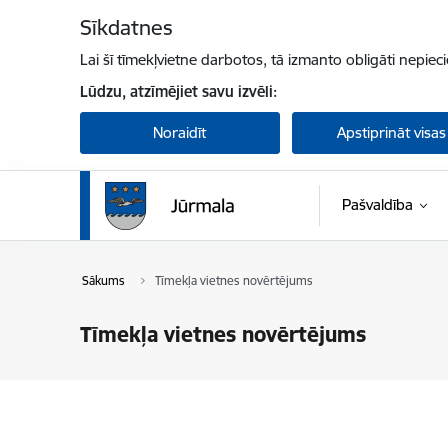
Pāriet uz lapas saturu
Sīkdatnes
Lai šī tīmekļvietne darbotos, tā izmanto obligāti nepiec
Lūdzu, atzīmējiet savu izvēli:
Noraidīt
Apstiprināt visas
Pašvaldība
Sākums
Tīmekļa vietnes novērtējums
Tīmekļa vietnes novērtējums