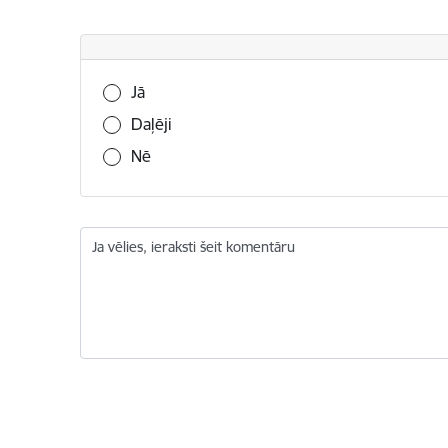
Vai šī informācija bija noderīga?
Jā
Daļēji
Nē
Ja vēlies, ieraksti šeit komentāru