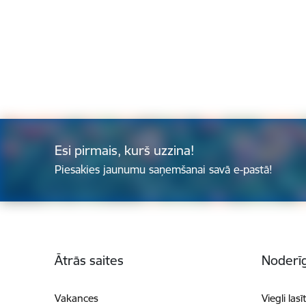
Esi pirmais, kurš uzzina!
Piesakies jaunumu saņemšanai savā e-pastā!
Kājene
Ātrās saites
Noderīg
Vakances
Viegli lasī