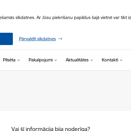
iešamās sīkdatnes. Ar Jūsu piekrišanu papildus šajā vietnē var tikt i
Pārvaldīt sīkdatnes
Pilsēta
Pakalpojumi
Aktualitātes
Kontakti
Vai šī informācija bija noderīga?