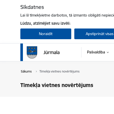
Pāriet uz lapas saturu
Sīkdatnes
Lai šī tīmekļvietne darbotos, tā izmanto obligāti nepiec
Lūdzu, atzīmējiet savu izvēli:
Noraidīt
Apstiprināt visas
Pašvaldība
Sākums
Tīmekļa vietnes novērtējums
Tīmekļa vietnes novērtējums