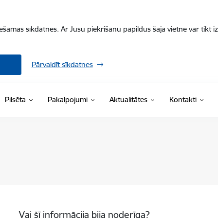
iešamās sīkdatnes. Ar Jūsu piekrišanu papildus šajā vietnē var tikt i
Pārvaldīt sīkdatnes
Pilsēta
Pakalpojumi
Aktualitātes
Kontakti
Vai šī informācija bija noderīga?