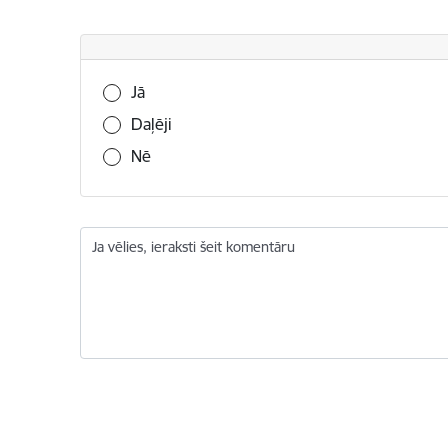
Vai šī informācija bija noderīga?
Jā
Daļēji
Nē
Ja vēlies, ieraksti šeit komentāru