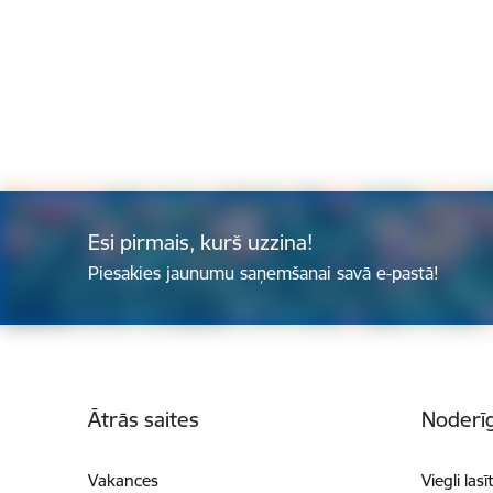
Esi pirmais, kurš uzzina!
Piesakies jaunumu saņemšanai savā e-pastā!
Kājene
Ātrās saites
Noderīg
Vakances
Viegli lasī