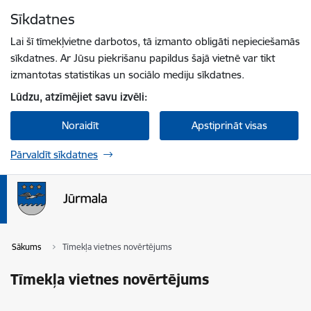
Pāriet uz lapas saturu
Sīkdatnes
Spied
lai meklētu
Enter
Lai šī tīmekļvietne darbotos, tā izmanto obligāti nepieciešamās
sīkdatnes. Ar Jūsu piekrišanu papildus šajā vietnē var tikt
izmantotas statistikas un sociālo mediju sīkdatnes.
Lūdzu, atzīmējiet savu izvēli:
Noraidīt
Apstiprināt visas
Pārvaldīt sīkdatnes
Sākums
Tīmekļa vietnes novērtējums
Tīmekļa vietnes novērtējums