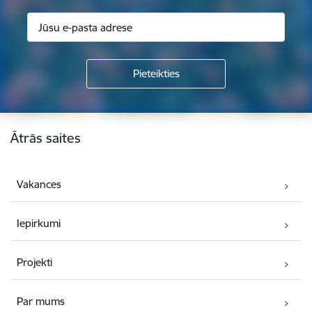
Kājene
Ātrās saites
Vakances
Iepirkumi
Projekti
Par mums