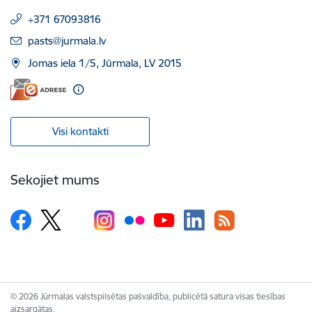
+371 67093816
E-pasts:
pasts@jurmala.lv
Jomas iela 1/5, Jūrmala, LV 2015
Visi kontakti
Sekojiet mums
© 2026 Jūrmalas valstspilsētas pašvaldība, publicētā satura visas tiesības
aizsargātas.